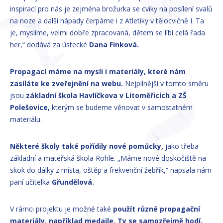
inspirací pro nás je zejména brožurka se cviky na posílení svalů
na noze a další nápady čerpáme i z Atletiky v tělocvičně I. Ta
je, myslíme, velmi dobře zpracovaná, dětem se líbí celá řada
her,“ dodává za ústecké
Dana Finková.
Propagací máme na mysli i materiály, které nám
zasíláte ke zveřejnění na webu.
Nejpilnější v tomto směru
jsou
základní škola Havlíčkova v Litoměřicích a ZŠ
Polešovice,
kterým se budeme věnovat v samostatném
materiálu.
Některé školy také pořídily nové pomůcky,
jako třeba
základní a mateřská škola Rohle. „Máme nové doskočiště na
skok do dálky z místa, oštěp a frekvenční žebřík,“ napsala nám
paní učitelka
Gřundělová.
V rámci projektu je možné také
použít různé propagační
materiály, například medaile. Ty se samozřejmě hodí,