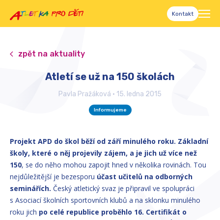
Kontakt
zpět na aktuality
Atletí se už na 150 školách
Pavla Pražáková
•
15. ledna 2015
Informujeme
Projekt APD do škol běží od září minulého roku. Základní
školy, které o něj projevily zájem, a je jich už více než
150
, se do něho mohou zapojit hned v několika rovinách. Tou
nejdůležitější je bezesporu
účast učitelů na odborných
seminářích.
Český atletický svaz je připravil ve spolupráci
s Asociací školních sportovních klubů a na sklonku minulého
roku jich
po celé republice proběhlo 16. Certifikát o