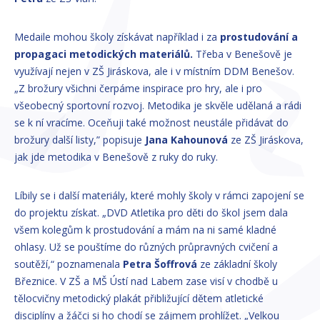
Medaile mohou školy získávat například i za
prostudování a
propagaci metodických materiálů.
Třeba v Benešově je
využívají nejen v ZŠ Jiráskova, ale i v místním DDM Benešov.
„Z brožury všichni čerpáme inspirace pro hry, ale i pro
všeobecný sportovní rozvoj. Metodika je skvěle udělaná a rádi
se k ní vracíme. Oceňuji také možnost neustále přidávat do
brožury další listy,” popisuje
Jana Kahounová
ze ZŠ Jiráskova,
jak jde metodika v Benešově z ruky do ruky.
Líbily se i další materiály, které mohly školy v rámci zapojení se
do projektu získat. „DVD Atletika pro děti do škol jsem dala
všem kolegům k prostudování a mám na ni samé kladné
ohlasy. Už se pouštíme do různých průpravných cvičení a
soutěží,“ poznamenala
Petra Šoffrová
ze základní školy
Březnice. V ZŠ a MŠ Ústí nad Labem zase visí v chodbě u
tělocvičny metodický plakát přibližující dětem atletické
disciplíny a žáčci si ho chodí se zájmem prohlížet. „Velkou