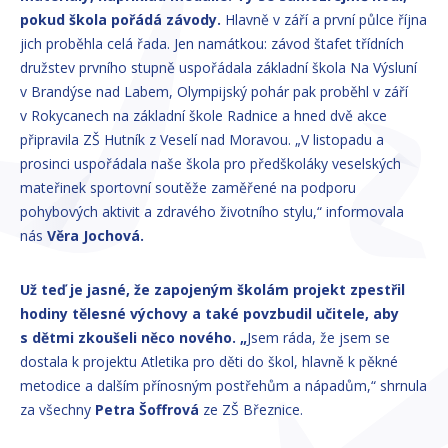
pokud škola pořádá závody.
Hlavně v září a první půlce října
jich proběhla celá řada. Jen namátkou: závod štafet třídních
družstev prvního stupně uspořádala základní škola Na Výsluní
v Brandýse nad Labem, Olympijský pohár pak proběhl v září
v Rokycanech na základní škole Radnice a hned dvě akce
připravila ZŠ Hutník z Veselí nad Moravou. „V listopadu a
prosinci uspořádala naše škola pro předškoláky veselských
mateřinek sportovní soutěže zaměřené na podporu
pohybových aktivit a zdravého životního stylu,“ informovala
nás
Věra Jochová.
Už teď je jasné, že zapojeným školám projekt zpestřil
hodiny tělesné výchovy a také povzbudil učitele, aby
s dětmi zkoušeli něco nového.
„
Jsem ráda, že jsem se
dostala k projektu Atletika pro děti do škol, hlavně k pěkné
metodice a dalším přínosným postřehům a nápadům,“ shrnula
za všechny
Petra Šoffrová
ze ZŠ Březnice.