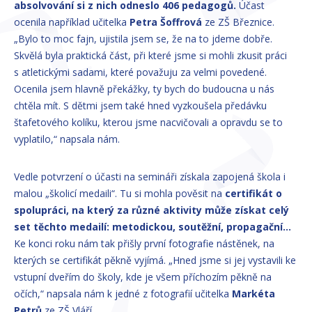
absolvování si z nich odneslo 406 pedagogů.
Účast
ocenila například učitelka
Petra Šoffrová
ze ZŠ Březnice.
„Bylo to moc fajn, ujistila jsem se, že na to jdeme dobře.
Skvělá byla praktická část, při které jsme si mohli zkusit práci
s atletickými sadami, které považuju za velmi povedené.
Ocenila jsem hlavně překážky, ty bych do budoucna u nás
chtěla mít. S dětmi jsem také hned vyzkoušela předávku
štafetového kolíku, kterou jsme nacvičovali a opravdu se to
vyplatilo,“ napsala nám.
Vedle potvrzení o účasti na semináři získala zapojená škola i
malou „školicí medaili“. Tu si mohla pověsit na
certifikát o
spolupráci, na který za různé aktivity může získat celý
set těchto medailí: metodickou, soutěžní, propagační…
Ke konci roku nám tak přišly první fotografie nástěnek, na
kterých se certifikát pěkně vyjímá. „Hned jsme si jej vystavili ke
vstupní dveřím do školy, kde je všem příchozím pěkně na
očích,“ napsala nám k jedné z fotografií učitelka
Markéta
Petrů
ze ZŠ Vláří.