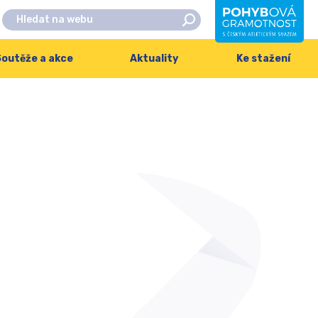
outěže a akce
Aktuality
Ke stažení