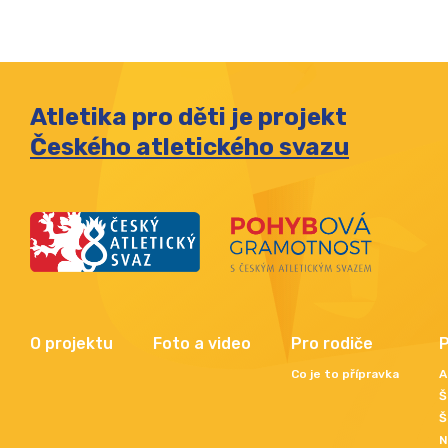
Atletika pro děti je projekt
Českého atletického svazu
O projektu
Foto a video
Pro rodiče
P
Co je to přípravka
A
Š
Š
N