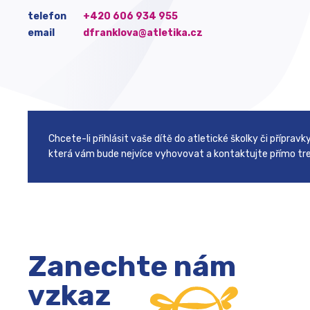
telefon
+420 606 934 955
email
dfranklova@atletika.cz
Chcete-li přihlásit vaše dítě do atletické školky či přípravk
která vám bude nejvíce vyhovovat a kontaktujte přímo tre
Zanechte nám
vzkaz