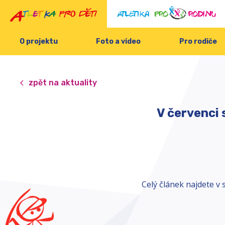
O projektu
Foto a video
Pro rodiče
zpět na aktuality
V červenci
Celý článek najdete v 