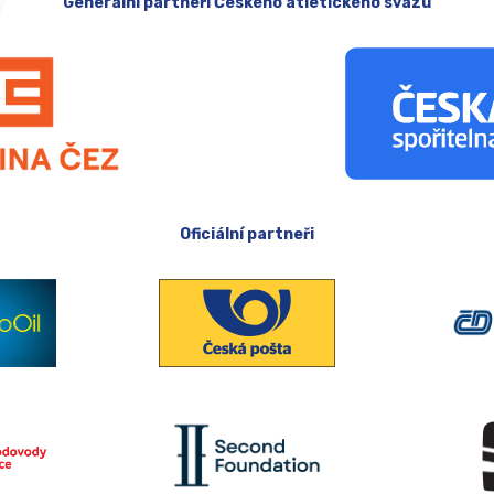
Generální partneři Českého atletického svazu
Oficiální partneři