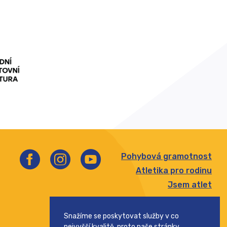
Pohybová gramotnost
Atletika pro rodinu
Jsem atlet
Štafetový pohár
Snažíme se poskytovat služby v co
Pohár rozhlasu
nejvyšší kvalitě, proto naše stránky