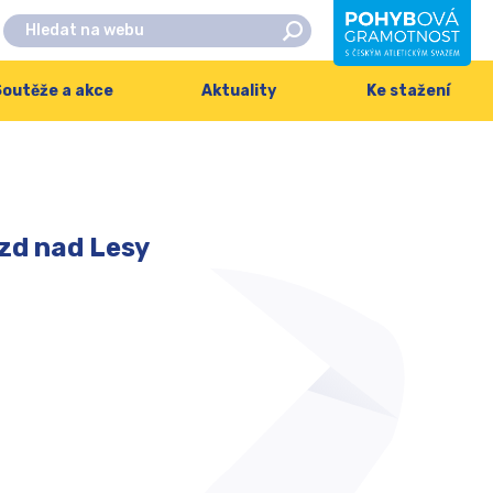
outěže a akce
Aktuality
Ke stažení
zd nad Lesy