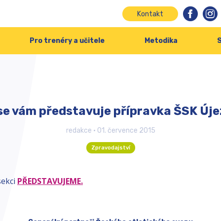
Kontakt
Pro trenéry a učitele
Metodika
S
 se vám představuje přípravka ŠSK Úje
redakce
•
01. července 2015
Zpravodajství
sekci
PŘEDSTAVUJEME.