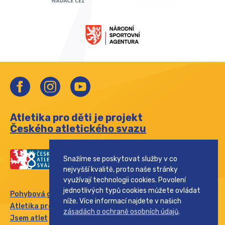
Atletika pro děti je projekt
Českého atletického svazu
Snažíme se poskytovat služby v co
nejvyšší kvalitě, proto naše stránky
využívají technologii cookies. Povolení
jednotlivých typů cookies můžete ovládat
Pohybová gramotnost
níže. Více informací najdete v našich
Atletika pro rodinu
zásadách o ochraně osobních údajů
.
Jsem atlet