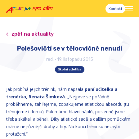
Kontakt
zpět na aktuality
Polešovičtí se v tělocvičně nenudí
red.
•
19. listopadu 2015
Školní atletika
Jak probíhá jejich trénink, nám napsala
paní učitelka a
trenérka, Renata Šimková.
„Nejprve se pořádně
proběhneme, zahřejeme, zopakujeme atletickou abecedu (tu
trénujeme i doma). Pak máme hlavní náplň, posledně jsme
třeba skákali a běhali. Díky atletické sadě a dalším pomůckám
máme nejrůznější dráhy a hry. Na konci tréninku nechybí
protažení.“