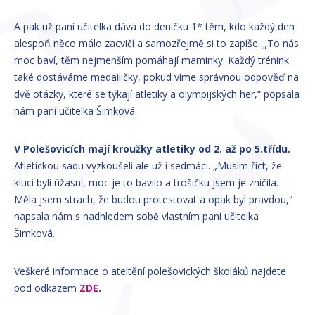
A pak už paní učitelka dává do deníčku 1* těm, kdo každý den
alespoň něco málo zacvičí a samozřejmě si to zapíše. „To nás
moc baví, těm nejmenším pomáhají maminky. Každý trénink
také dostáváme medailičky, pokud víme správnou odpověď na
dvě otázky, které se týkají atletiky a olympijských her,“ popsala
nám paní učitelka Šimková.
V Polešovicích mají kroužky atletiky od 2. až po 5.třídu.
Atletickou sadu vyzkoušeli ale už i sedmáci. „Musím říct, že
kluci byli úžasní, moc je to bavilo a trošičku jsem je zničila.
Měla jsem strach, že budou protestovat a opak byl pravdou,“
napsala nám s nadhledem sobě vlastním paní učitelka
Šimková.
Veškeré informace o ateltění polešovických školáků najdete
pod odkazem
ZDE
.