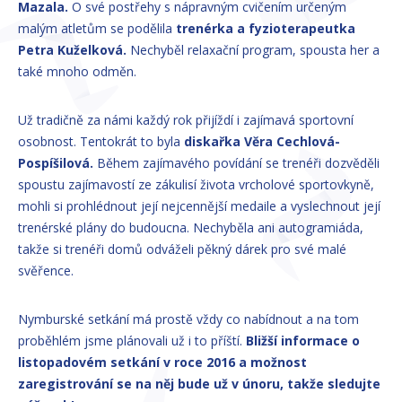
Mazala.
O své postřehy s nápravným cvičením určeným
malým atletům se podělila
trenérka a fyzioterapeutka
Petra Kuželková.
Nechyběl relaxační program, spousta her a
také mnoho odměn.
Už tradičně za námi každý rok přijíždí i zajímavá sportovní
osobnost. Tentokrát to byla
diskařka Věra Cechlová-
Pospíšilová.
Během zajímavého povídání se trenéři dozvěděli
spoustu zajímavostí ze zákulisí života vrcholové sportovkyně,
mohli si prohlédnout její nejcennější medaile a vyslechnout její
trenérské plány do budoucna. Nechyběla ani autogramiáda,
takže si trenéři domů odváželi pěkný dárek pro své malé
svěřence.
Nymburské setkání má prostě vždy co nabídnout a na tom
proběhlém jsme plánovali už i to příští.
Bližší informace o
listopadovém setkání v roce 2016 a možnost
zaregistrování se na něj bude už v únoru, takže sledujte