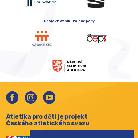
Projekt vznikl za podpory
Atletika pro děti je projekt
Českého atletického svazu