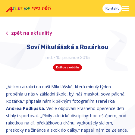
Kontakt
zpět na aktuality
Soví Mikulášská s Rozárkou
red.
•
10. prosince 2015
Krátce z oddílů
„Velkou atrakcí na naší Mikulášské, která minulý týden
proběhla u nás v základní škole, byl náš maskot, sova pálená,
Rozárka,“ připsala nám k pěkným fotografiím
trenérka
Andrea Podlipská.
Vedle obpování krásného opeřence děti
stihly i sportovat. „Plnily atletické disciplíny: hod oštěpem, hod
raketkou na cíl, překážkovou dráhu, vyzkoušely slalom,
přeskoky na žíněnce a skok do dálky,“ napsali nám ze Zelenče,