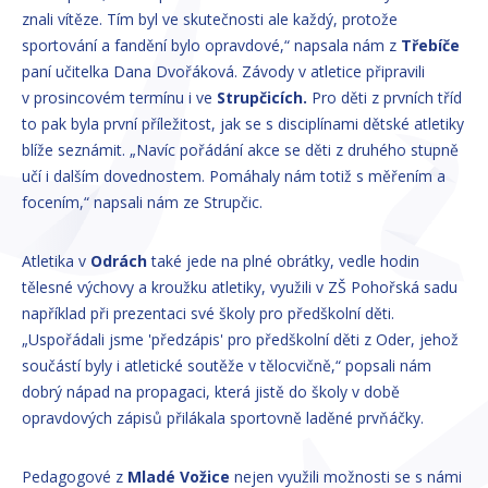
znali vítěze. Tím byl ve skutečnosti ale každý, protože
sportování a fandění bylo opravdové,“ napsala nám z
Třebíče
paní učitelka Dana Dvořáková. Závody v atletice připravili
v prosincovém termínu i ve
Strupčicích.
Pro děti z prvních tříd
to pak byla první příležitost, jak se s disciplínami dětské atletiky
blíže seznámit. „Navíc pořádání akce se děti z druhého stupně
učí i dalším dovednostem. Pomáhaly nám totiž s měřením a
focením,“ napsali nám ze Strupčic.
Atletika v
Odrách
také jede na plné obrátky, vedle hodin
tělesné výchovy a kroužku atletiky, využili v ZŠ Pohořská sadu
například při prezentaci své školy pro předškolní děti.
„Uspořádali jsme 'předzápis' pro předškolní děti z Oder, jehož
součástí byly i atletické soutěže v tělocvičně,“ popsali nám
dobrý nápad na propagaci, která jistě do školy v době
opravdových zápisů přilákala sportovně laděné prvňáčky.
Pedagogové z
Mladé Vožice
nejen využili možnosti se s námi