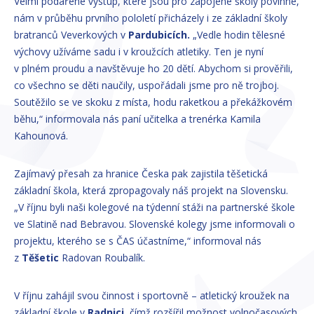
Velmi podařené výstup, které jsou pro zapojené školy povinné,
nám v průběhu prvního pololetí přicházely i ze základní školy
bratranců Veverkových v
Pardubicích.
„Vedle hodin tělesné
výchovy užíváme sadu i v kroužcích atletiky. Ten je nyní
v plném proudu a navštěvuje ho 20 dětí. Abychom si prověřili,
co všechno se děti naučily, uspořádali jsme pro ně trojboj.
Soutěžilo se ve skoku z místa, hodu raketkou a překážkovém
běhu,“ informovala nás paní učitelka a trenérka Kamila
Kahounová.
Zajímavý přesah za hranice Česka pak zajistila těšetická
základní škola, která zpropagovaly náš projekt na Slovensku.
„V říjnu byli naši kolegové na týdenní stáži na partnerské škole
ve Slatině nad Bebravou. Slovenské kolegy jsme informovali o
projektu, kterého se s ČAS účastníme,“ informoval nás
z
Těšetic
Radovan Roubalík.
V říjnu zahájil svou činnost i sportovně – atletický kroužek na
základní škole v
Radnici,
čímž rozšířil možnost volnočasových