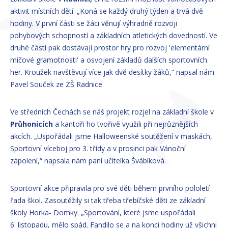
aktivit místních dětí. „Koná se každý druhý týden a trvá dvě
hodiny. V první části se žáci věnují výhradně rozvoji
pohybových schopností a základních atletických dovedností. Ve
druhé části pak dostávají prostor hry pro rozvoj 'elementární
míčové gramotnosti' a osvojení základů dalších sportovních
her. Kroužek navštěvují více jak dvě desítky žáků,“ napsal nám
Pavel Souček ze ZŠ Radnice.
Ve středních Čechách se náš projekt rozjel na základní škole v
Průhonicích
a kantoři ho tvořivě využili při nejrůznějších
akcích. „Uspořádali jsme Halloweenské soutěžení v maskách,
Sportovní víceboj pro 3. třídy a v prosinci pak Vánoční
zápolení,“ napsala nám paní učitelka Švábíková.
Sportovní akce připravila pro své děti během prvního pololetí
řada škol. Zasoutěžily si tak třeba třebíčské děti ze základní
školy Horka- Domky. „Sportování, které jsme uspořádali
6. listopadu, mělo spád. Fandilo se a na konci hodiny už všichni