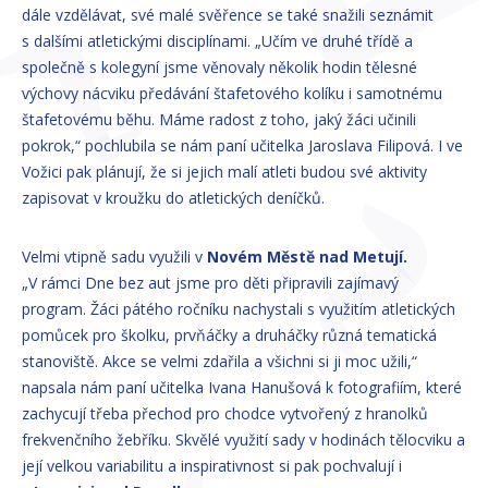
dále vzdělávat, své malé svěřence se také snažili seznámit
s dalšími atletickými disciplínami. „Učím ve druhé třídě a
společně s kolegyní jsme věnovaly několik hodin tělesné
výchovy nácviku předávání štafetového kolíku i samotnému
štafetovému běhu. Máme radost z toho, jaký žáci učinili
pokrok,“ pochlubila se nám paní učitelka Jaroslava Filipová. I ve
Vožici pak plánují, že si jejich malí atleti budou své aktivity
zapisovat v kroužku do atletických deníčků.
Velmi vtipně sadu využili v
Novém Městě nad Metují.
„V rámci Dne bez aut jsme pro děti připravili zajímavý
program. Žáci pátého ročníku nachystali s využitím atletických
pomůcek pro školku, prvňáčky a druháčky různá tematická
stanoviště. Akce se velmi zdařila a všichni si ji moc užili,“
napsala nám paní učitelka Ivana Hanušová k fotografiím, které
zachycují třeba přechod pro chodce vytvořený z hranolků
frekvenčního žebříku. Skvělé využití sady v hodinách tělocviku a
její velkou variabilitu a inspirativnost si pak pochvalují i