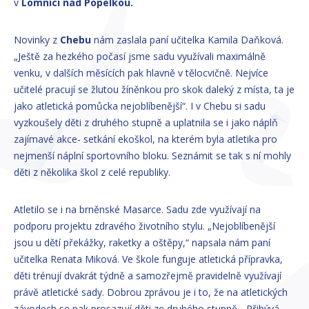
v
Lomnici nad Popelkou.
Novinky z
Chebu
nám zaslala paní učitelka Kamila Daňková.
„Ještě za hezkého počasí jsme sadu využívali maximálně
venku, v dalších měsících pak hlavně v tělocvičně. Nejvíce
učitelé pracují se žlutou žíněnkou pro skok daleký z místa, ta je
jako atletická pomůcka nejoblíbenější“. I v Chebu si sadu
vyzkoušely děti z druhého stupně a uplatnila se i jako náplň
zajímavé akce- setkání ekoškol, na kterém byla atletika pro
nejmenší náplní sportovního bloku. Seznámit se tak s ní mohly
děti z několika škol z celé republiky.
Atletilo se i na brněnské Masarce. Sadu zde využívají na
podporu projektu zdravého životního stylu. „Nejoblíbenější
jsou u dětí překážky, raketky a oštěpy,“ napsala nám paní
učitelka Renata Miková. Ve škole funguje atletická přípravka,
děti trénují dvakrát týdně a samozřejmě pravidelně využívají
právě atletické sady. Dobrou zprávou je i to, že na atletických
závodech se pak prosazují děti ze druhého stupně. „Přibývá