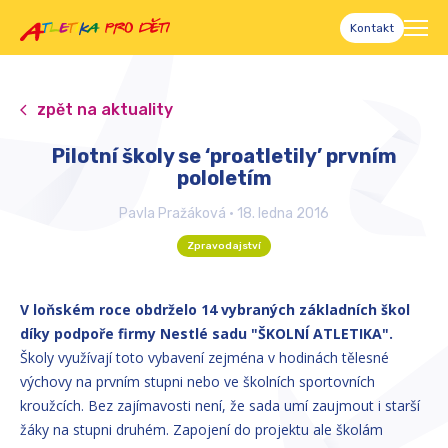
Kontakt
zpět na aktuality
Pilotní školy se ‘proatletily’ prvním
pololetím
Pavla Pražáková
•
18. ledna 2016
Zpravodajství
V loňském roce obdrželo 14 vybraných základních škol
díky podpoře firmy Nestlé sadu "ŠKOLNÍ ATLETIKA".
Školy využívají toto vybavení zejména v hodinách tělesné
výchovy na prvním stupni nebo ve školních sportovních
kroužcích. Bez zajímavosti není, že sada umí zaujmout i starší
žáky na stupni druhém. Zapojení do projektu ale školám