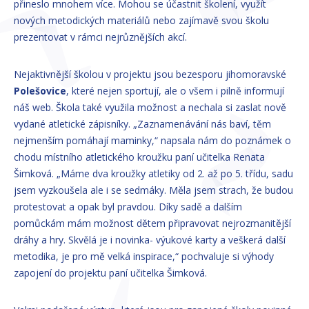
přineslo mnohem více. Mohou se účastnit školení, využít
nových metodických materiálů nebo zajímavě svou školu
prezentovat v rámci nejrůznějších akcí.
Nejaktivnější školou v projektu jsou bezesporu jihomoravské
Polešovice
, které nejen sportují, ale o všem i pilně informují
náš web. Škola také využila možnost a nechala si zaslat nově
vydané atletické zápisníky. „Zaznamenávání nás baví, těm
nejmenším pomáhají maminky,“ napsala nám do poznámek o
chodu místního atletického kroužku paní učitelka Renata
Šimková. „Máme dva kroužky atletiky od 2. až po 5. třídu, sadu
jsem vyzkoušela ale i se sedmáky. Měla jsem strach, že budou
protestovat a opak byl pravdou. Díky sadě a dalším
pomůckám mám možnost dětem připravovat nejrozmanitější
dráhy a hry. Skvělá je i novinka- výukové karty a veškerá další
metodika, je pro mě velká inspirace,“ pochvaluje si výhody
zapojení do projektu paní učitelka Šimková.