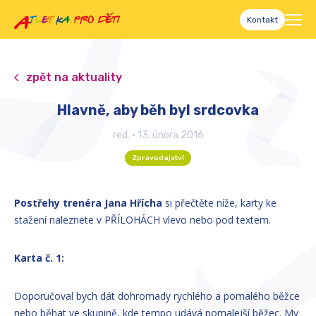
Kontakt
zpět na aktuality
Hlavně, aby běh byl srdcovka
red.
•
13. února 2016
Zpravodajství
Postřehy trenéra Jana Hřícha
si přečtěte níže, karty ke
stažení naleznete v PŘÍLOHÁCH vlevo nebo pod textem.
Karta č. 1:
Doporučoval bych dát dohromady rychlého a pomalého běžce
nebo běhat ve skupině, kde tempo udává pomalejší běžec. My