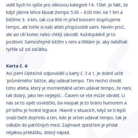
viděl bych to spíše pro věkovou kategorii 14- 15let. Je fakt, že
když jdeme lehce klusat (tempo 5:30 – 6:00 min. na 1 km a
běžíme 3- 4 km, tak cca 800 m před koncem stupňujeme
tempo, ale tohle si naši atleti přizpůsobili sami. Nevím proč,
ale asi cítí konec nebo chtějí závodit. Každopádně je to
pozitivní. Samozřejmě běžím s nimi a hlídám je, aby neběhali
rychle už od začátku.
Karta č. 4:
Asi jsem částečně odpověděl u karty č. 3 a 1. Je dobré určit
'průměrného' běžce, aby udával tempo. Tím nechci shodit
toho atleta, který je momentálně určen udávat tempo, že není,
tak dobrý, jako ten nejlepší… Časem se vše může obrátit. U
nás se to opět osvědčilo, ba naopak je to bráno humorem a
při běhu je hodně legrace. Hlavně v situacích, když se ti lepší
snaží tlačit dopředu a ten, kdo je určen udávat tempo, tak je
odkáže do patřičných mezí. Zajímavé zpestření je přidat
nějakou překážku, dobrý nápad.