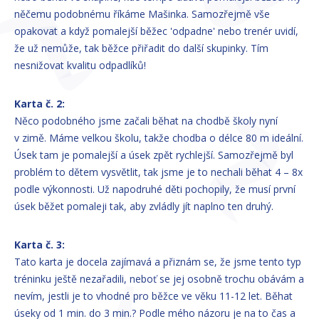
něčemu podobnému říkáme Mašinka. Samozřejmě vše
opakovat a když pomalejší běžec 'odpadne' nebo trenér uvidí,
že už nemůže, tak běžce přiřadit do další skupinky. Tím
nesnižovat kvalitu odpadlíků!
Karta č. 2:
Něco podobného jsme začali běhat na chodbě školy nyní
v zimě. Máme velkou školu, takže chodba o délce 80 m ideální.
Úsek tam je pomalejší a úsek zpět rychlejší. Samozřejmě byl
problém to dětem vysvětlit, tak jsme je to nechali běhat 4 – 8x
podle výkonnosti. Už napodruhé děti pochopily, že musí první
úsek běžet pomaleji tak, aby zvládly jít naplno ten druhý.
Karta č. 3:
Tato karta je docela zajímavá a přiznám se, že jsme tento typ
tréninku ještě nezařadili, neboť se jej osobně trochu obávám a
nevím, jestli je to vhodné pro běžce ve věku 11-12 let. Běhat
úseky od 1 min. do 3 min.? Podle mého názoru je na to čas a