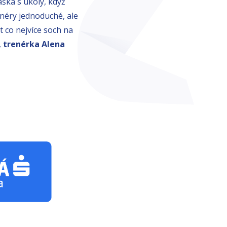
aška s úkoly, když
enéry jednoduché, ale
t co nejvíce soch na
,
trenérka Alena