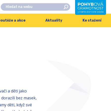
outěže a akce
Aktuality
Ke stažení
ači a děti jako
 dorazili bez masek,
samy děti, když své