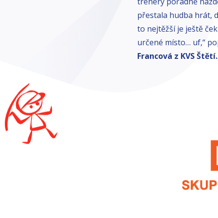
trenéry pořádně nazdob
přestala hudba hrát, 
to nejtěžší je ještě č
určené místo… uf,“ po
Francová z KVS Štětí.