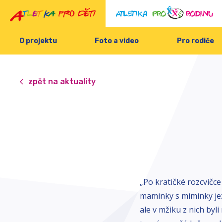
O projektu
Foto a video
Pro rodiče
zpět na aktuality
„Po kratičké rozcvičce
maminky s miminky jez
ale v mžiku z nich byli