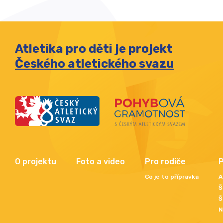
Atletika pro děti je projekt
Českého atletického svazu
O projektu
Foto a video
Pro rodiče
P
Co je to přípravka
A
Š
Š
N