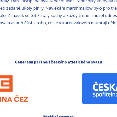
ily. Další disciplína byla taneční. Mezi tanečníky kolovala t
děti zadané úkoly plnily. Navlékání marshmallow bylo pro tr
ekalo. Z masek se totiž staly sochy a každý trenér musel odnés
psala aspoň část z toho, co se v karnevalovém mumraji dělo
Generální partneři Českého atletického svazu