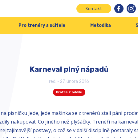
Kontakt
Pro trenéry a učitele
Metodika
S
Karneval plný nápadů
red.
•
27. února 2016
Krátce z oddílů
 na písničku Jede, jede mašinka se z trenérů stali páni prodav
dily nakupovat. Co jiného než plyšáčky. Trenéři na karneval
 nejzajímavější postavy, o což se v další disciplíně postaraly 