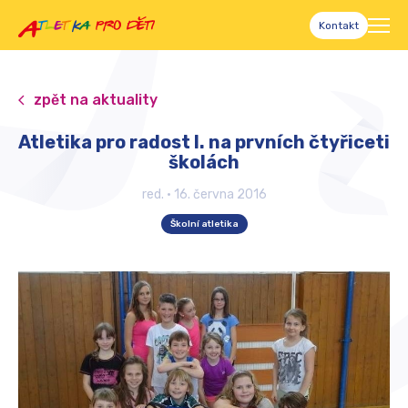
Kontakt
zpět na aktuality
Atletika pro radost I. na prvních čtyřiceti
školách
red.
•
16. června 2016
Školní atletika