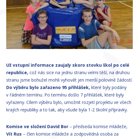
Už vstupní informace zaujaly skoro stovku škol po celé
republice,
což nás sice na jednu stranu velmi těší, na druhou
stranu jsme bohužel mohli vyhovět jen menší polovině žádostí.
Do výběru bylo zařazeno 95 přihlášek,
které byly podány
v řádném termínu. Po termínu došlo 7 přihlášek, které byly
vyřazeny. Cílem výběru bylo, umožnit rozjetí projektu ve všech
krajích republiky a to tak, aby všude byla 1-2 školní přípravky.
Komise ve složení David Bor
– předseda komise mládeže,
Vít Rus
– člen komise mládeže a zodpovědná osoba za