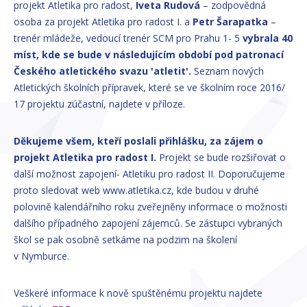
projekt Atletika pro radost,
Iveta Rudová
– zodpovědná
osoba za projekt Atletika pro radost I. a
Petr Šarapatka
–
trenér mládeže, vedoucí trenér SCM pro Prahu 1- 5
vybrala 40
míst, kde se bude v následujícím období pod patronací
Českého atletického svazu 'atletit'.
Seznam nových
Atletických školních přípravek, které se ve školním roce 2016/
17 projektu zúčastní, najdete v příloze.
Děkujeme všem, kteří poslali přihlášku, za zájem o
projekt Atletika pro radost I.
Projekt se bude rozšiřovat o
další možnost zapojení- Atletiku pro radost II. Doporučujeme
proto sledovat web www.atletika.cz, kde budou v druhé
polovině kalendářního roku zveřejněny informace o možnosti
dalšího případného zapojení zájemců. Se zástupci vybraných
škol se pak osobně setkáme na podzim na školení
v Nymburce.
Veškeré informace k nově spuštěnému projektu najdete