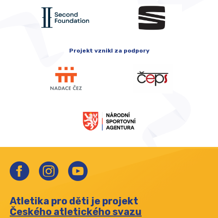
Projekt vznikl za podpory
Atletika pro děti je projekt
Českého atletického svazu