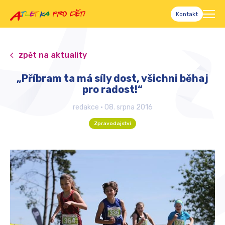
Kontakt
zpět na aktuality
„Příbram ta má síly dost, všichni běhaj
pro radost!“
redakce
•
08. srpna 2016
Zpravodajství