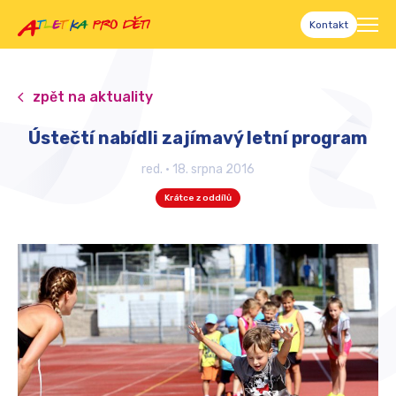
Kontakt
zpět na aktuality
Ústečtí nabídli zajímavý letní program
red.
•
18. srpna 2016
Krátce z oddílů