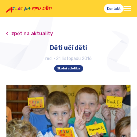
Kontakt
zpět na aktuality
Děti učí děti
red.
•
21. listopadu 2016
Školní atletika