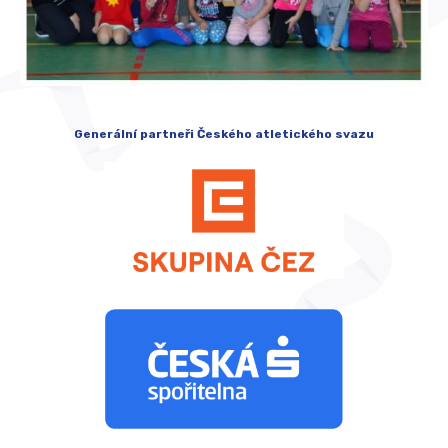
Generální partneři Českého atletického svazu