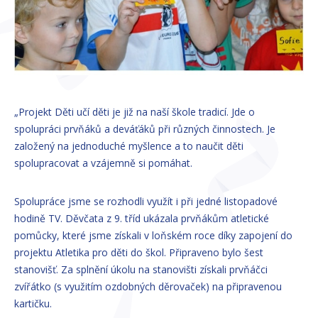
„Projekt Děti učí děti je již na naší škole tradicí. Jde o
spolupráci prvňáků a deváťáků při různých činnostech. Je
založený na jednoduché myšlence a to naučit děti
spolupracovat a vzájemně si pomáhat.
Spolupráce jsme se rozhodli využít i při jedné listopadové
hodině TV. Děvčata z 9. tříd ukázala prvňákům atletické
pomůcky, které jsme získali v loňském roce díky zapojení do
projektu Atletika pro děti do škol. Připraveno bylo šest
stanovišť. Za splnění úkolu na stanovišti získali prvňáčci
zvířátko (s využitím ozdobných děrovaček) na připravenou
kartičku.