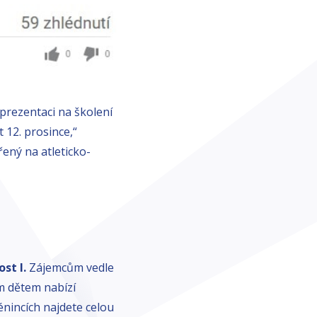
prezentaci na školení
12. prosince,“
řený na atleticko-
st I.
Zájemcům vedle
ím dětem nabízí
rénincích najdete celou