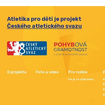
Atletika pro děti je projekt
Českého atletického svazu
O projektu
Foto a video
Pro rodiče
P
Co je to přípravka
A
Š
Š
N