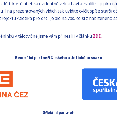
ětí, které atletika evidentně velmi baví a zvolili si ji jako 
u. I na prezentovaných vidích tak uvidíte cvičit spíše starší d
projektu Atletika pro děti, je ale na vás, co si z nabízeného 
réninků v tělocvičně jsme vám přinesli i v článku
ZDE.
Generální partneři Českého atletického svazu
Oficiální partneři