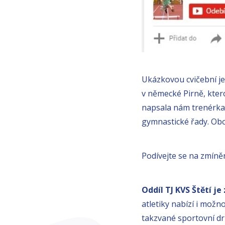
Ukázkovou cvičební j
v německé Pirně, kter
napsala nám trenérka, 
gymnastické řady. Obo
Podívejte se na zmín
Oddíl TJ KVS Štětí je
atletiky nabízí i možn
takzvané sportovní druž