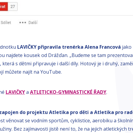
ednotku
LAVIČKY připravila trenérka Alena Francová
jako 
ou najdete kousek od Drážďan. „Budeme se tam prezentovat 
která s dětmi připravuje i další díly. Hotový je i druhý, zamě
jí můžete najít na YouTube.
ěné
LAVIČKY
a
ATLETICKO-GYMNASTICKÉ ŘADY
.
 zapojen do projektu Atletika pro děti a Atletika pro rado
ost věnovat se vodním sportům, cyklistice, aerobiku a školn
iny. Bez zajímavosti jistě není to, že na jejich atletických t