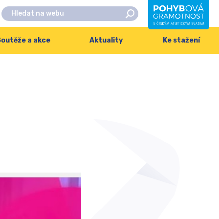
outěže a akce
Aktuality
Ke stažení