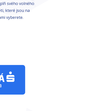
náplň svého volného
ěti, které jsou na
sami vyberete.