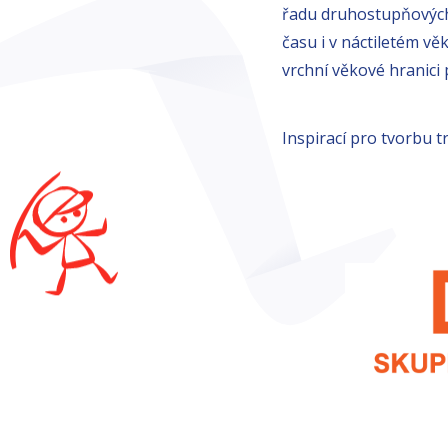
řadu druhostupňových d
času i v náctiletém věk
vrchní věkové hranici 
Inspirací pro tvorbu t