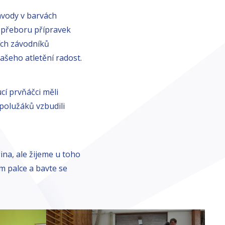
závody v barvách
o přeboru přípravek
ších závodníků
našeho atletění radost.
cí prvňáčci měli
spolužáků vzbudili
ina, ale žijeme u toho
m palce a bavte se