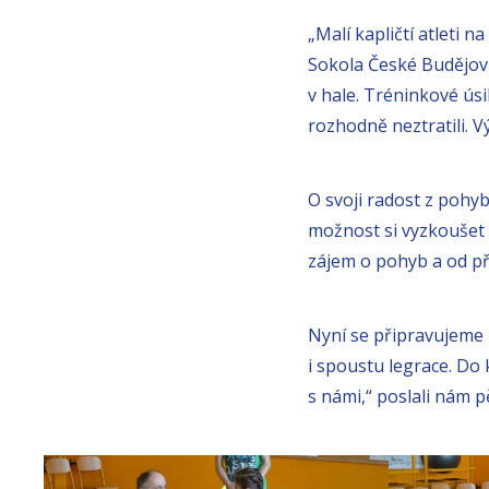
„Malí kapličtí atleti n
Sokola České Budějovi
v hale. Tréninkové úsi
rozhodně neztratili. Vý
O svoji radost z pohyb
možnost si vyzkoušet 
zájem o pohyb a od pří
Nyní se připravujeme n
i spoustu legrace. Do
s námi,“ poslali nám p