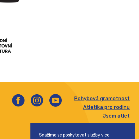
Pohybová gramotnost
Atletika pro rodinu
Jsem atlet
Štafetový pohár
Snažíme se poskytovat služby v co