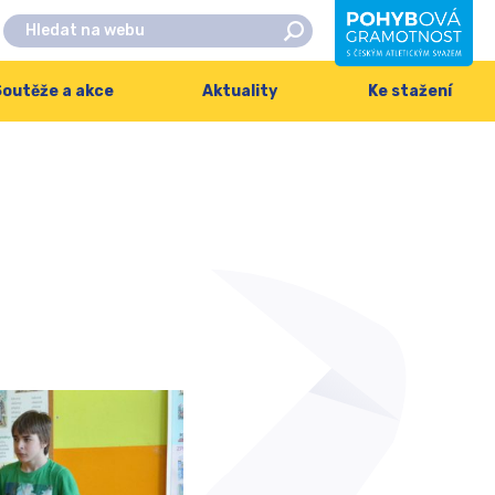
outěže a akce
Aktuality
Ke stažení