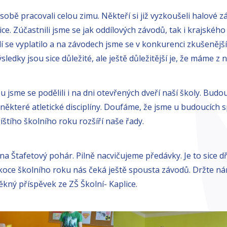
a sobě pracovali celou zimu. Někteří si již vyzkoušeli halové 
ce. Zúčastnili jsme se jak oddílových závodů, tak i krajskéh
lí se vyplatilo a na závodech jsme se v konkurenci zkušeněj
sledky jsou sice důležité, ale ještě důležitější je, že máme z 
u jsme se podělili i na dni otevřených dveří naší školy. Budou
některé atletické disciplíny. Doufáme, že jsme u budoucích 
štího školního roku rozšíří naše řady.
a Štafetový pohár. Pilně nacvičujeme předávky. Je to sice dř
 koce školního roku nás čeká ještě spousta závodů. Držte ná
ěkný příspěvek ze ZŠ Školní- Kaplice.