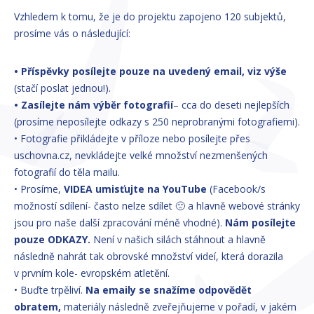
Vzhledem k tomu, že je do projektu zapojeno 120 subjektů,
prosíme vás o následující:
• Příspěvky posílejte pouze na uvedený email, viz výše
(stačí poslat jednou!).
• Zasílejte nám výběr fotografií
– cca do deseti nejlepších
(prosíme neposílejte odkazy s 250 neprobranými fotografiemi).
• Fotografie přikládejte v příloze nebo posílejte přes
uschovna.cz, nevkládejte velké množství nezmenšených
fotografií do těla mailu.
• Prosíme,
VIDEA umisťujte na YouTube
(Facebook/s
možností sdílení- často nelze sdílet 🙁 a hlavně webové stránky
jsou pro naše další zpracování méně vhodné).
Nám posílejte
pouze ODKAZY.
Není v našich silách stáhnout a hlavně
následně nahrát tak obrovské množství videí, která dorazila
v prvním kole- evropském atletění.
• Buďte trpěliví.
Na emaily se snažíme odpovědět
obratem,
materiály následně zveřejňujeme v pořadí, v jakém