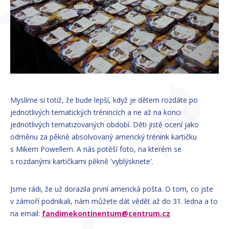
Myslíme si totiž, že bude lepší, když je dětem rozdáte po
jednotlivých tematických trénincích a ne až na konci
jednotlivých tematizovaných období. Děti jistě ocení jako
odměnu za pěkně absolvovaný americký trénink kartičku
s Mikem Powellem. A nás potěší foto, na kterém se
s rozdanými kartičkami pěkně 'vyblýsknete'.
Jsme rádi, že už dorazila první americká pošta. O tom, co jste
v zámoří podnikali, nám můžete dát vědět až do 31. ledna a to
na email:
fandimekontinentum@centrum.cz