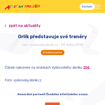
Kontakt
zpět na aktuality
Orlík představuje své trenéry
red., vyskovsky.denik.cz
•
24. ledna 2018
Představujeme
Článek naleznete na stránkách Vyškovského deníku
ZDE.
Foto: vyskovsky.denik.cz
Generální partneři Českého atletického svazu