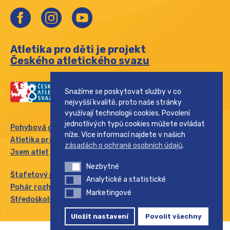
Atletika pro děti je projekt
Českého atletického svazu
Snažíme se poskytovat služby v co
nejvyšší kvalitě, proto naše stránky
využívají technologii cookies. Povolení
jednotlivých typů cookies můžete ovládat
Pohybová gramotnost
níže. Více informací najdete v našich
Atletika pro rodinu
zásadách o ochraně osobních údajů
.
Jsem atlet
Nezbytné
Nezbytné
Štafetový pohár
Analytické a statistické
Analytické a statistické
Pohár rozhlasu
Marketingové
Marketingové
Středoškolský pohár
Uložit nastavení
Povolit všechny