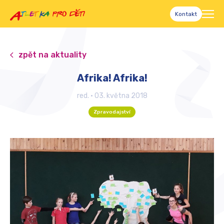
Kontakt
zpět na aktuality
Afrika! Afrika!
red.
•
03. května 2018
Zpravodajství