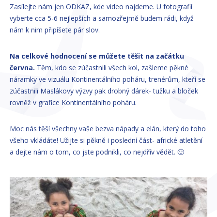
Zasílejte nám jen ODKAZ, kde video najdeme. U fotografií
vyberte cca 5-6 nejlepších a samozřejmě budem rádi, když
nám k nim připíšete pár slov.
Na celkové hodnocení se můžete těšit na začátku
června.
Těm, kdo se zúčastnili všech kol, zašleme pěkné
náramky ve vizuálu Kontinentálního poháru, trenérům, kteří se
zúčastnili Maslákovy výzvy pak drobný dárek- tužku a bloček
rovněž v grafice Kontinentálního poháru.
Moc nás těší všechny vaše bezva nápady a elán, který do toho
všeho vkládáte! Užijte si pěkně i poslední část- africké atletění
a dejte nám o tom, co jste podnikli, co nejdřív vědět. 🙂