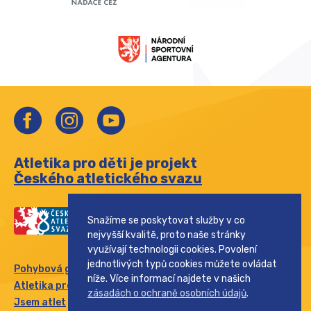
Atletika pro děti je projekt
Českého atletického svazu
Snažíme se poskytovat služby v co
nejvyšší kvalitě, proto naše stránky
využívají technologii cookies. Povolení
jednotlivých typů cookies můžete ovládat
Pohybová gramotnost
níže. Více informací najdete v našich
Atletika pro rodinu
zásadách o ochraně osobních údajů
.
Jsem atlet