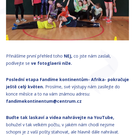
Přinášíme první přehled toho
NEJ,
co jste nám zaslali,
podívejte se
ve fotoglaerii níže.
Poslední etapa Fandíme kontinentům- Afrika- pokračuje
ještě celý květen.
Prosíme, své výstupy nám zasílejte do
konce měsíce a to na vám známou adresu:
fandimekontinentum@centrum.cz
Buďte tak laskaví a videa nahrávejte na YouTube,
bohužel v tak velkém počtu, v jakém nám chodí nejsme
schopni je z vaší pošty stahovat, ale hlavně dále nahrávat.