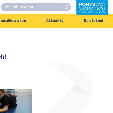
outěže a akce
Aktuality
Ke stažení
ch!