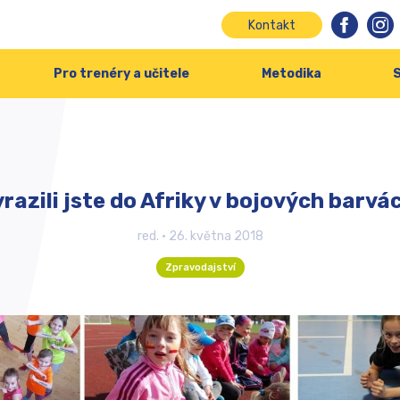
Kontakt
Pro trenéry a učitele
Metodika
S
razili jste do Afriky v bojových barvá
red.
•
26. května 2018
Zpravodajství