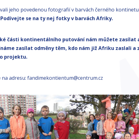
vali jeho povedenou fotografií v barvách černého kontinetu 
.
Podívejte se na ty nej fotky v barvách Afriky.
cké části kontinentálního putování nám můžete zasílat 
čínáme zasílat odměny těm, kdo nám již Afriku zaslali a z
o projektu.
te na adresu: fandimekontientum@centrum.cz