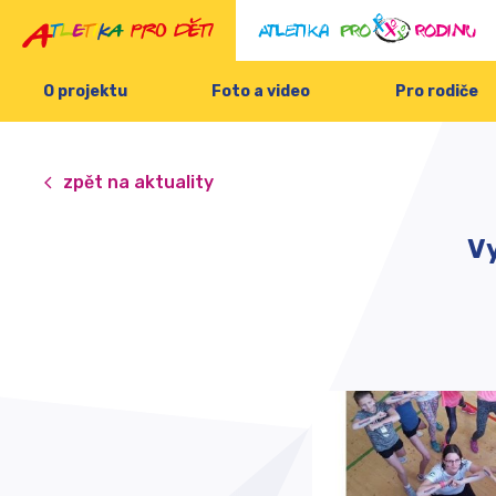
O projektu
Foto a video
Pro rodiče
zpět na aktuality
Vy