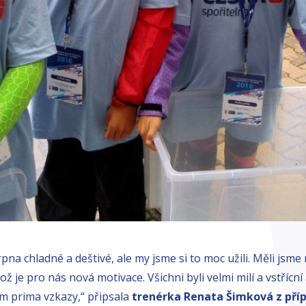
srpna chladné a deštivé, ale my jsme si to moc užili. Měli jsm
což je pro nás nová motivace. Všichni byli velmi milí a vstříc
m prima vzkazy,“ připsala
trenérka Renata Šimková z pří