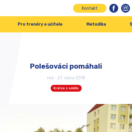
Kontakt
Pro trenéry a učitele
Metodika
S
Polešováci pomáhali
red.
•
27. srpna 2018
Krátce z oddílů