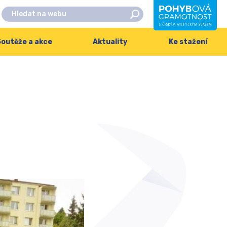
outěže a akce
Aktuality
Ke stažení