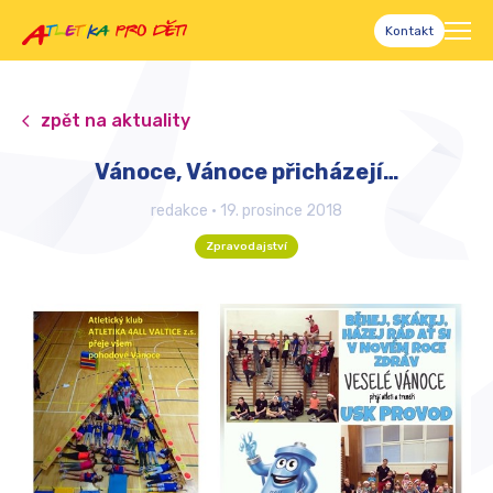
Kontakt
zpět na aktuality
Vánoce, Vánoce přicházejí…
redakce
•
19. prosince 2018
Zpravodajství