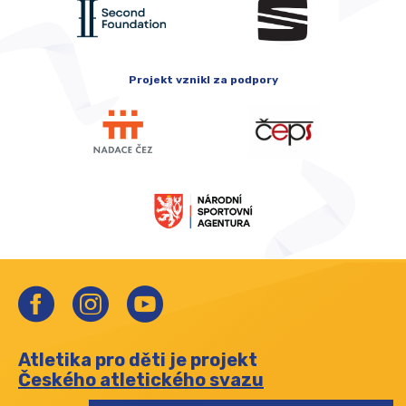
Projekt vznikl za podpory
Atletika pro děti je projekt
Českého atletického svazu