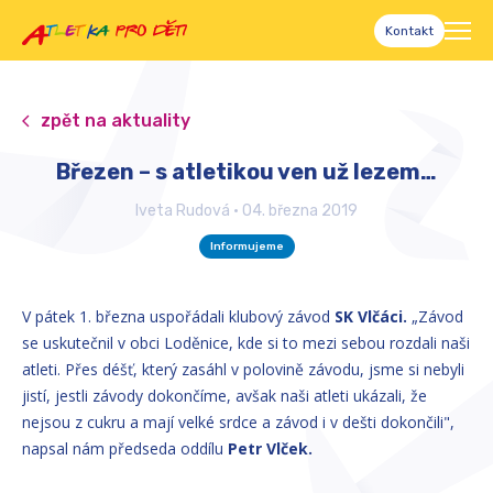
Kontakt
zpět na aktuality
Březen – s atletikou ven už lezem…
Iveta Rudová
•
04. března 2019
Informujeme
V pátek 1. března uspořádali klubový závod
SK Vlčáci.
„Závod
se uskutečnil v obci Loděnice, kde si to mezi sebou rozdali naši
atleti. Přes déšť, který zasáhl v polovině závodu, jsme si nebyli
jistí, jestli závody dokončíme, avšak naši atleti ukázali, že
nejsou z cukru a mají velké srdce a závod i v dešti dokončili",
napsal nám předseda oddílu
Petr Vlček.