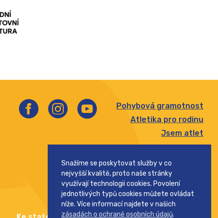
Pohybová gramotnost
Atletika pro rodinu
Jsem atlet
Štafetový pohár
Snažíme se poskytovat služby v co
Pohár rozhlasu
nejvyšší kvalitě, proto naše stránky
Středoškolský pohár
využívají technologii cookies. Povolení
jednotlivých typů cookies můžete ovládat
níže. Více informací najdete v našich
zásadách o ochraně osobních údajů
.
Ke stažení
Kontakt