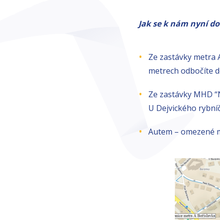
Jak se k nám nyní d
Ze zastávky metra 
metrech odbočíte d
Ze zastávky MHD “Na
U Dejvického rybní
Autem – omezené m