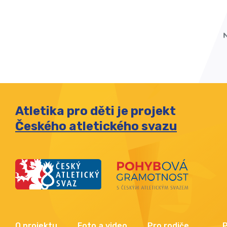
Atletika pro děti je projekt
Českého atletického svazu
O projektu
Foto a video
Pro rodiče
P