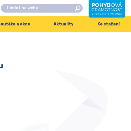
outěže a akce
Aktuality
Ke stažení
u