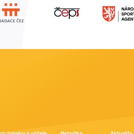
ro trenéry a učitele
Metodika
Aktuality