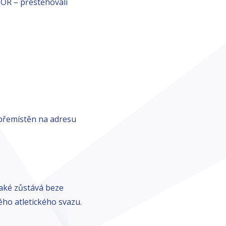
ZOR – přestěhovali
 přemístěn na adresu
také zůstává beze
ho atletického svazu.