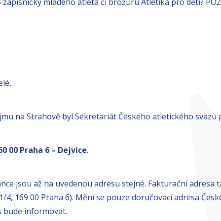
 zápisníčky mladého atleta či brožuru Atletika pro děti? PO
elé,
mu na Strahově byl Sekretariát Českého atletického svazu
60 00 Praha 6 – Dejvice
.
ce jsou až na uvedenou adresu stejné. Fakturační adresa 
/4, 169 00 Praha 6). Mění se pouze doručovací adresa České
s bude informovat.