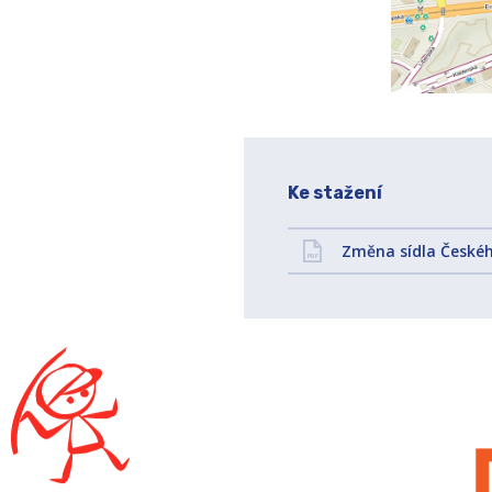
Ke stažení
Změna sídla Českéh