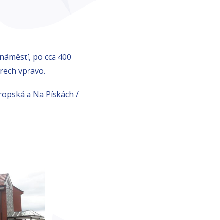
náměstí, po cca 400
rech vpravo.
vropská a Na Pískách /