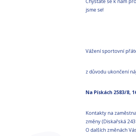
Chystáte se k nám pro
jsme se!
Vážení sportovní přát
z důvodu ukončení náj
Na Pískách 2583/8, 1
Kontakty na zaměstnan
změny (Diskařská 2431
O dalších změnách Vá