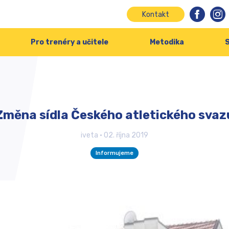
Kontakt
Pro trenéry a učitele
Metodika
S
Změna sídla Českého atletického svaz
iveta
•
02. října 2019
Informujeme