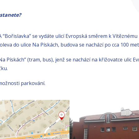
ostanete?
A “Bořislavka” se vydáte ulicí Evropská směrem k Vítěznému 
oleva do ulice Na Pískách, budova se nachází po cca 100 met
 Pískách” (tram, bus), jenž se nachází na křižovatce ulic E
čku.
ožnosti parkování.