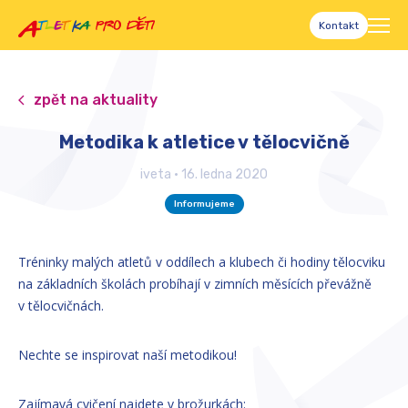
Kontakt
zpět na aktuality
Metodika k atletice v tělocvičně
iveta
•
16. ledna 2020
Informujeme
Tréninky malých atletů v oddílech a klubech či hodiny tělocviku
na základních školách probíhají v zimních měsících převážně
v tělocvičnách.
Nechte se inspirovat naší metodikou!
Zajímavá cvičení najdete v brožurkách: