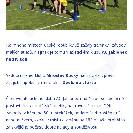
Na mnoha místech České republiky už začaly tréninky i závody
malých atletů. Nejinak je tomu v atletickém klubu
AC Jablonec
nad Nisou.
Vedoucí trenér klubu
Miroslav Rucký
nám poslal zprávu
z jejich zápolení v rámci akce
Spolu na startu
:
Členové atletického klubu AC Jablonec nad Nisou se společně
postavili na start dětské atletiky na travnaté louce. Dětí
závodily v běhu na 50 m překážek, hodem “turbooštěpem”
nebo míčkem, skoku z místa a v běhu na 180 m. Vše proběhlo
za skvělého počasí, dobré nálady a soutěživosti.