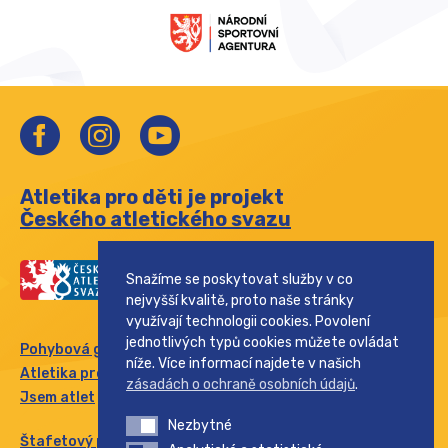
Atletika pro děti je projekt
Českého atletického svazu
Snažíme se poskytovat služby v co
nejvyšší kvalitě, proto naše stránky
využívají technologii cookies. Povolení
jednotlivých typů cookies můžete ovládat
Pohybová gramotnost
níže. Více informací najdete v našich
Atletika pro rodinu
zásadách o ochraně osobních údajů
.
Jsem atlet
Nezbytné
Nezbytné
Štafetový pohár