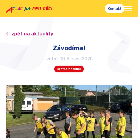
Kontakt
zpět na aktuality
Závodíme!
iveta
•
08. června 2020
Krátce z oddílů