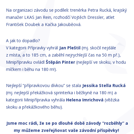
Na organizaci závodu se podíleli: trenérka Petra Rucká, krajský
manažer LKAS Jan Rein, rozhodčí Vojtěch Dressler, atlet
František Doubek a Kačka Jakouběová.
A jak to dopadlo?
V kategorii Přípravky vyhrál
Jan Pleštil
(mj. skočil nejdále
z místa, a to 185 cm, a zaběhl nejrychlejší čas na 50 m př.),
Minipřípravku ovládl
Štěpán Pinter
(nejlepší ve skoku, v hodu
míčkem i běhu na 180 m!).
Nejlepší “přípravkovou dívkou” se stala
Jessika Stella Rucká
(mj. nejlepší překážková sprinterka i běžkyně na 180 m) a
kategorii Minipřípravka vyhrála
Helena Imrichová
(vítězka
skoku a překážkového běhu).
Jsme moc rádi, že se po dlouhé době závody “rozběhly” a
my můžeme zveřejňovat vaše závodní příspěvky!