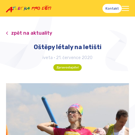
Kontakt
zpět na aktuality
Oštěpy létaly na letišti
iveta
•
21. července 2020
Zpravodajství