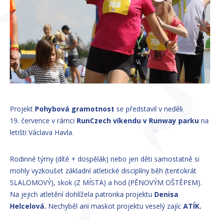
Projekt
Pohybová gramotnost
se představil v neděli
19. července v rámci
RunCzech víkendu v Runway parku
na
letišti Václava Havla.
Rodinné týmy (dítě + dospělák) nebo jen děti samostatně si
mohly vyzkoušet základní atletické disciplíny běh (tentokrát
SLALOMOVÝ), skok (Z MÍSTA) a hod (PĚNOVÝM OŠTĚPEM).
Na jejich atletění dohlížela patronka projektu
Denisa
Helcelová.
Nechyběl ani maskot projektu veselý zajíc
ATÍK.