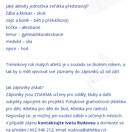
Jaké aktivity jednotlivá zvířátka představují?
žába a klokan – skok
zajíc a koník – běh (i překážkový)
kočka – akrobacie
lemur – gymnastika/akrobacie
medvěd – síla
opice – hod
Tréninkový rok malých atletů je v souladu se školním rokem, a
tak by si měli vpisovat své záznamy do zápisníků už od září.
Jak zápisníky získat?
Zápisníky jsou ZDARMA určeny pro oddíly, kluby a další
subjekty zapojené do projektů Pohybové gramotnosti (Atletika
pro děti, Atletika pro děti do škol, Atletika pro radost).
Neposílají se, je možný jen osobní odběr v určených místech.
V případě zájmu
kontaktujte Ivetu Rudovou
a domluvte se
na předání ( 602 946 212, email: irudova@atletika.cz)