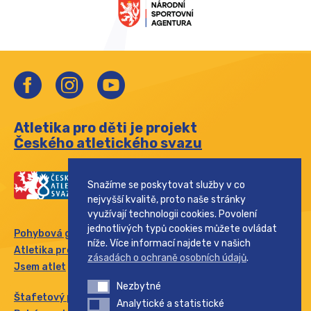
Atletika pro děti je projekt
Českého atletického svazu
Snažíme se poskytovat služby v co
nejvyšší kvalitě, proto naše stránky
využívají technologii cookies. Povolení
jednotlivých typů cookies můžete ovládat
Pohybová gramotnost
níže. Více informací najdete v našich
Atletika pro rodinu
zásadách o ochraně osobních údajů
.
Jsem atlet
Nezbytné
Nezbytné
Štafetový pohár
Analytické a statistické
Analytické a statistické