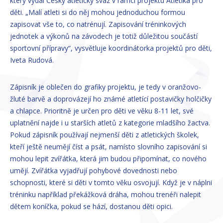
který vydal Český atletický svaz v rámci projektu Atletika pro
děti. „Malí atleti si do něj mohou jednoduchou formou
zapisovat vše to, co natrénují. Zapisování tréninkových
jednotek a výkonů na závodech je totiž důležitou součástí
sportovní přípravy“, vysvětluje koordinátorka projektů pro děti,
Iveta Rudová.
Zápisník je oblečen do grafiky projektu, je tedy v oranžovo-
žluté barvě a doprovázejí ho známé atletící postavičky holčičky
a chlapce. Prioritně je určen pro děti ve věku 8-11 let, své
uplatnění najde i u starších atletů z kategorie mladšího žactva.
Pokud zápisník používají nejmenší děti z atletických školek,
kteří ještě neumějí číst a psát, namísto slovního zapisování si
mohou lepit zvířátka, která jim budou připomínat, co nového
umějí. Zvířátka vyjadřují pohybové dovednosti nebo
schopnosti, které si děti v tomto věku osvojují. Když je v náplni
tréninku například překážková dráha, mohou trenéři nalepit
dětem koníčka, pokud se hází, dostanou děti opici.