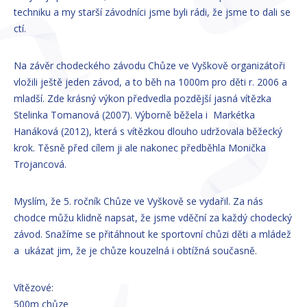
techniku a my starší závodníci jsme byli rádi, že jsme to dali se
ctí.
Na závěr chodeckého závodu Chůze ve Vyškově organizátoři
vložili ještě jeden závod, a to běh na 1000m pro děti r. 2006 a
mladší. Zde krásný výkon předvedla pozdější jasná vítězka
Stelinka Tomanová (2007). Výborně běžela i Markétka
Hanáková (2012), která s vítězkou dlouho udržovala běžecký
krok. Těsně před cílem ji ale nakonec předběhla Monička
Trojancová.
Myslím, že 5. ročník Chůze ve Vyškově se vydařil. Za nás
chodce můžu klidně napsat, že jsme vděční za každý chodecký
závod. Snažíme se přitáhnout ke sportovní chůzi děti a mládež
a ukázat jim, že je chůze kouzelná i obtížná současně.
Vítězové:
500m chůze