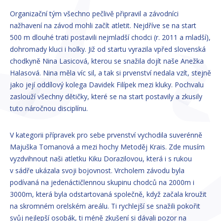
Organizační tým všechno pečlivě připravil a závodníci
nažhavení na závod mohli začít atletit. Nejdříve se na start
500 m dlouhé trati postavili nejmladší chodci (r. 2011 a mladší),
dohromady kluci i holky. Již od startu vyrazila vpřed slovenská
chodkyně Nina Lasicová, kterou se snažila dojít naše Anežka
Halasová. Nina měla víc sil, a tak si prvenství nedala vzít, stejně
jako její oddílový kolega Davidek Filípek mezi kluky. Pochvalu
zaslouží všechny dětičky, které se na start postavily a zkusily
tuto náročnou disciplínu.
V kategorii přípravek pro sebe prvenství vychodila suverénně
Majuška Tomanová a mezi hochy Metoděj Krais. Zde musím
vyzdvihnout naši atletku Kiku Dorazilovou, která i s rukou
v sádře ukázala svoji bojovnost. Vrcholem závodu byla
podívaná na jedenáctičlennou skupinu chodců na 2000m i
3000m, která byla odstartovaná společně, když začala kroužit
na skromném orelském areálu. Ti rychlejší se snažili pokořit
svůj nejlepší osobák, ti méně zkušení si dávali pozor na