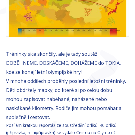
Tréninky sice skončily, ale je tady soutěž
DOBĚHNEME, DOSKÁČEME, DOHÁŽEME do TOKIA,
kde se konají letní olympijské hry!
V mnoha oddílech proběhly poslední letošní tréninky.
Děti obdržely mapky, do které si po celou dobu
mohou zapisovat naběhané, naházené nebo
naskákané kilometry. Rodiče jim mohou pomáhat a
společně i cestovat.
Posílám krátkou reportáž ze soustředění orlíků. 40 orlíků
(přípravka, minipřípravka) se vydalo Cestou na Olymp už