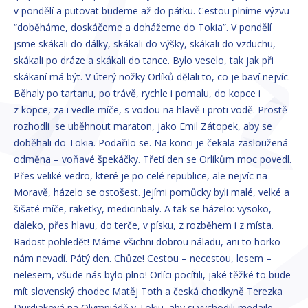
v pondělí a putovat budeme až do pátku. Cestou plníme výzvu
“doběháme, doskáčeme a dohážeme do Tokia”. V pondělí
jsme skákali do dálky, skákali do výšky, skákali do vzduchu,
skákali po dráze a skákali do tance. Bylo veselo, tak jak při
skákaní má být. V úterý nožky Orlíků dělali to, co je baví nejvíc.
Běhaly po tartanu, po trávě, rychle i pomalu, do kopce i
z kopce, za i vedle míče, s vodou na hlavě i proti vodě. Prostě
rozhodli se uběhnout maraton, jako Emil Zátopek, aby se
doběhali do Tokia. Podařilo se. Na konci je čekala zasloužená
odměna – voňavé špekáčky. Třetí den se Orlíkům moc povedl.
Přes veliké vedro, které je po celé republice, ale nejvíc na
Moravě, házelo se ostošest. Jejími pomůcky byli malé, velké a
šišaté míče, raketky, medicinbaly. A tak se házelo: vysoko,
daleko, přes hlavu, do terče, v písku, z rozběhem i z místa.
Radost pohledět! Máme všichni dobrou náladu, ani to horko
nám nevadí. Pátý den. Chůze! Cestou – necestou, lesem –
nelesem, všude nás bylo plno! Orlíci pocítili, jaké těžké to bude
mít slovenský chodec Matěj Toth a česká chodkyně Terezka
Durdiaková na Olympiádě v Tokiu, aby si vychodili medaile.