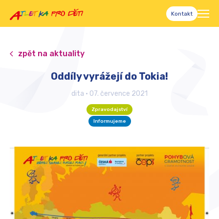
Kontakt
zpět na aktuality
Oddíly vyrážejí do Tokia!
dita
•
07. července 2021
Zpravodajství
Informujeme