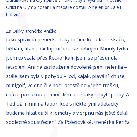
Orlíci na Olymp dosáhli a medaile dostali. A nejen oni, ale i
bohyně!
Za Orlíky, trenérka Anička
Jako správná trenérka taky mířím do Tokia – skáču,
běhám, lítám, pádluji, ničeho se nebojím. Minulý týden
jsem to vzala přes Řecko, kam jsem se přesunula
letadlem. Ani na zasloužené dovolené jsem nelenila –
stále jsem byla v pohybu – loď, kajak, plavání, chůze,
minigolf, ve dne či v noci, prostě od všeho trošku,
chůze po rukou po mořském dně taky nebyl špatný. A
Teď už mířím na tábor, kde s některými atleťáčky
budeme hltat další kilometry a v srpnu nás ještě čeká
společné soustředění. Za Polešovické, trenérka Renča