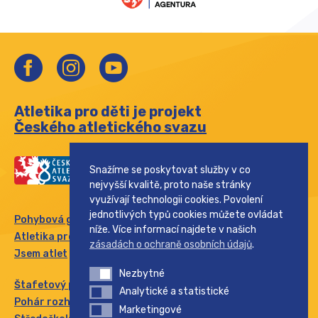
Atletika pro děti je projekt
Českého atletického svazu
Snažíme se poskytovat služby v co
nejvyšší kvalitě, proto naše stránky
využívají technologii cookies. Povolení
jednotlivých typů cookies můžete ovládat
Pohybová gramotnost
níže. Více informací najdete v našich
Atletika pro rodinu
zásadách o ochraně osobních údajů
.
Jsem atlet
Nezbytné
Nezbytné
Štafetový pohár
Analytické a statistické
Analytické a statistické
Pohár rozhlasu
Marketingové
Marketingové