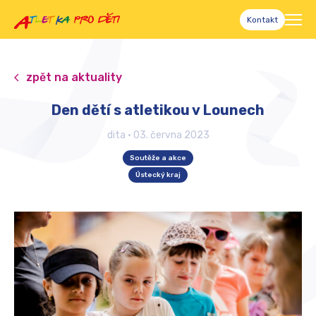
Kontakt
zpět na aktuality
Den dětí s atletikou v Lounech
dita
•
03. června 2023
Soutěže a akce
Ústecký kraj