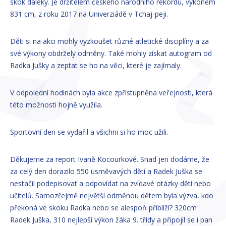
skok daleký. Je držitelem českého národního rekordu, výkonem
831 cm, z roku 2017 na Univerziádě v Tchaj-peji.
Děti si na akci mohly vyzkoušet různé atletické disciplíny a za
své výkony obdržely odměny. Také mohly získat autogram od
Radka Jušky a zeptat se ho na věci, které je zajímaly.
V odpolední hodinách byla akce zpřístupněna veřejnosti, která
této možnosti hojně využila.
Sportovní den se vydařil a všichni si ho moc užili.
Děkujeme za report Ivaně Kocourkové. Snad jen dodáme, že
za celý den dorazilo 550 usměvavých dětí a Radek Juška se
nestačil podepisovat a odpovídat na zvídavé otázky dětí nebo
učitelů. Samozřejmě největší odměnou dětem byla výzva, kdo
překoná ve skoku Radka nebo se alespoň přiblíží? 320cm
Radek Juška, 310 nejlepší výkon žáka 9. třídy a připojil se i pan