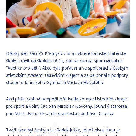
Dětský den žáci ZŠ Přemyslovců a některé lounské mateřské
školy strávili na školním hřišti, kde se konala sportovní akce
“Atletika pro děti”. Akce byla pořádaná ve spolupráci s Českým
atletickým svazem, Ústeckým krajem a za personální podpory
studentů lounského Gymnázia Václava Hlavatého.
Akci přišli osobně podpořit předseda komise Ústeckého kraje
pro sport a volný čas pan Miroslav Novotný, lounský starosta
pan Milan Rychtařík a místostarosta pan Pavel Csonka.
Tváří akce byl český atlet Radek Juška, jehož disciplínou je