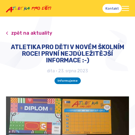
Kontakt
zpět na aktuality
ATLETIKA PRO DĚTI V NOVÉM ŠKOLNÍM
ROCE! PRVNÍ NEJDŮLEŽITĚJŠÍ
INFORMACE :-)
dita
•
23. srpna 2023
Informujeme