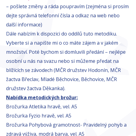
– pošlete změny a ráda poupravím (zejména si prosím
dejte správná telefonní čísla a odkaz na web nebo
další informace)
Dále nabízím k dispozici do oddílů tuto metodiku.
Vyberte si a napište mi o co máte zájem a v jakém
množství. Poté bychom si domluvili předání – nejlépe
osobní u nás na svazu nebo si můžeme předat na
blížících se závodech (MČR družstev Hodonín, MČR
žactva Břeclav, Mladé Běchovice, Běchovice, MČR
družstev žactva Děkanka).
Nabídka metodických brožur:
Brožurka Atletika hravě, vel. A5
Brožurka Fyzio hravě, vel. A5
Brožurka Pohybová gramotnost- Pravidelný pohyb a
zdravá výživa, modrá barva, vel. A5