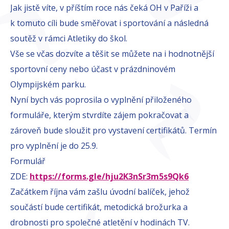
Jak jistě víte, v příštím roce nás čeká OH v Paříži a
k tomuto cíli bude směřovat i sportování a následná
soutěž v rámci Atletiky do škol.
Vše se včas dozvíte a těšit se můžete na i hodnotnější
sportovní ceny nebo účast v prázdninovém
Olympijském parku.
Nyní bych vás poprosila o vyplnění přiloženého
formuláře, kterým stvrdíte zájem pokračovat a
zároveň bude sloužit pro vystavení certifikátů. Termín
pro vyplnění je do 25.9.
Formulář
ZDE:
https://forms.gle/hju2K3nSr3m5s9Qk6
Začátkem října vám zašlu úvodní balíček, jehož
součástí bude certifikát, metodická brožurka a
drobnosti pro společné atletění v hodinách TV.