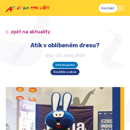
Kontakt
zpět na aktuality
Atík v oblíbeném dresu?
dita
•
23. února 2024
Informujeme
Soutěže a akce