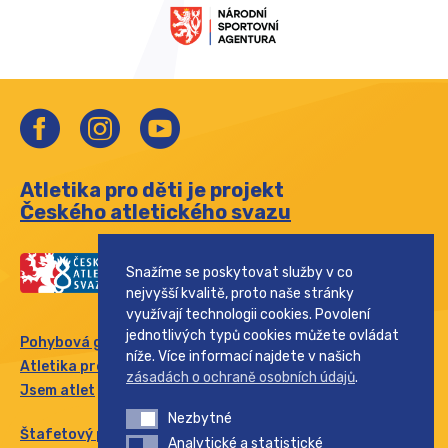
Atletika pro děti je projekt
Českého atletického svazu
Snažíme se poskytovat služby v co
nejvyšší kvalitě, proto naše stránky
využívají technologii cookies. Povolení
jednotlivých typů cookies můžete ovládat
Pohybová gramotnost
níže. Více informací najdete v našich
Atletika pro rodinu
zásadách o ochraně osobních údajů
.
Jsem atlet
Nezbytné
Nezbytné
Štafetový pohár
Analytické a statistické