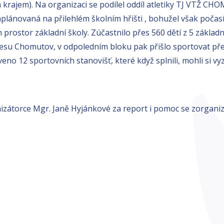
krajem). Na organizaci se podílel oddíl atletiky TJ VTŽ C
aplánovaná na přilehlém školním hřišti , bohužel však počasí
 prostor základní školy. Zúčastnilo přes 560 dětí z 5 základn
esu Chomutov, v odpoledním bloku pak přišlo sportovat přes
veno 12 sportovních stanovišť, které když splnili, mohli si 
zátorce Mgr. Janě Hyjánkové za report i pomoc se zorgani