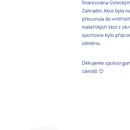
financována Ústeckým 
Zahradní. Akce byla n
přesunula do vnitřních
mateřských škol z okr
sportovce bylo připra
odměnu.
Děkujeme spoluorgani
závodů 🙂