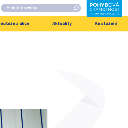
outěže a akce
Aktuality
Ke stažení