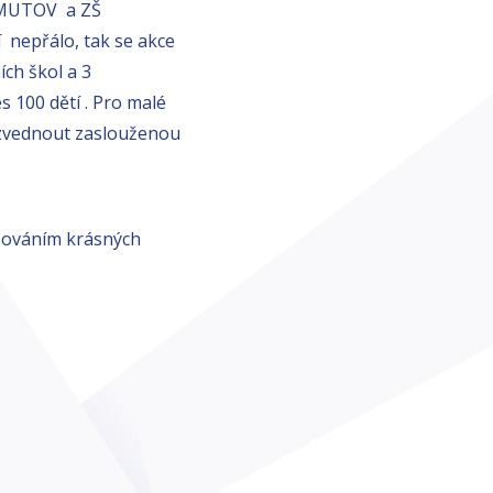
HOMUTOV a ZŠ
 nepřálo, tak se akce
ích škol a 3
 100 dětí . Pro malé
vyzvednout zaslouženou
zováním krásných