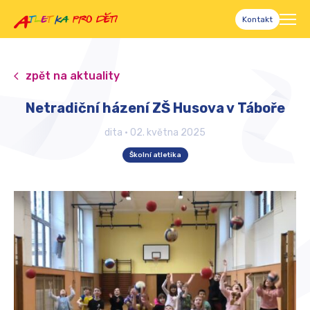
Kontakt
zpět na aktuality
Netradiční házení ZŠ Husova v Táboře
dita
•
02. května 2025
Školní atletika