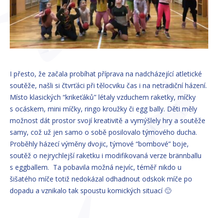
I přesto, že začala probíhat příprava na nadcházející atletické
soutěže, našli si čtvrťáci při tělocviku čas i na netradiční házení.
Místo klasických “krikeťáků” létaly vzduchem raketky, míčky
s ocáskem, mini míčky, ringo kroužky či egg bally. Děti měly
možnost dát prostor svojí kreativitě a vymýšlely hry a soutěže
samy, což už jen samo o sobě posilovalo týmového ducha.
Proběhly házecí výměny dvojic, týmové “bombové” boje,
soutěž o nejrychlejší raketku i modifikovaná verze brännballu
s eggballem. Ta pobavila možná nejvíc, téměř nikdo u
šišatého míče totiž nedokázal odhadnout odskok míče po
dopadu a vznikalo tak spoustu komických situací 🙂