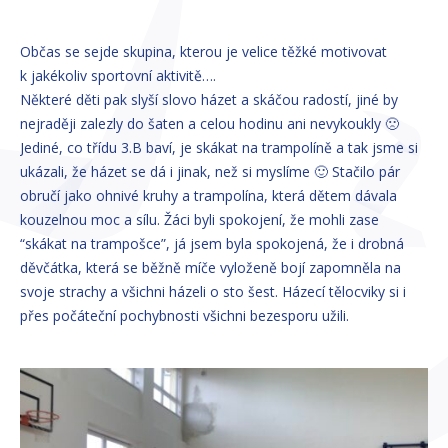
Občas se sejde skupina, kterou je velice těžké motivovat
k jakékoliv sportovní aktivitě….
Některé děti pak slyší slovo házet a skáčou radostí, jiné by
nejraději zalezly do šaten a celou hodinu ani nevykoukly 🙁
Jediné, co třídu 3.B baví, je skákat na trampolíně a tak jsme si
ukázali, že házet se dá i jinak, než si myslíme 🙂 Stačilo pár
obručí jako ohnivé kruhy a trampolína, která dětem dávala
kouzelnou moc a sílu. Žáci byli spokojení, že mohli zase
“skákat na trampošce”, já jsem byla spokojená, že i drobná
děvčátka, která se běžně míče vyloženě bojí zapomněla na
svoje strachy a všichni házeli o sto šest. Házecí tělocviky si i
přes počáteční pochybnosti všichni bezesporu užili.