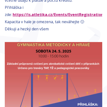
včetně údajů k platbě a počtu kreditů.
Přihláška i
zde:
https://is.atletika.cz/Events/EventRegistration/
Kapacita v hale je omezena, tak neváhejte 🙂
Děkuji a hezký den všem