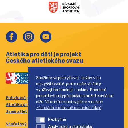
Atletika pro děti je projekt
Českého atletického svazu
Snažíme se poskytovat služby v co
nejvyšší kvalitě, proto naše stránky
využívají technologii cookies. Povolení
jednotlivých typů cookies můžete ovládat
Pohybová gramotnost
níže. Více informací najdete v našich
Atletika pro rodinu
zásadách o ochraně osobních údajů
.
Jsem atlet
Nezbytné
Nezbytné
Štafetový pohár
Analytické a statistické