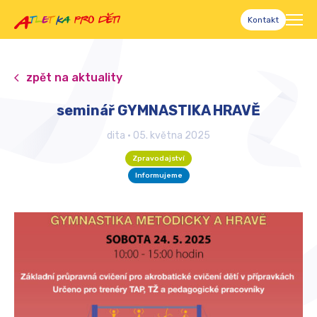
Kontakt
zpět na aktuality
seminář GYMNASTIKA HRAVĚ
dita
•
05. května 2025
Zpravodajství
Informujeme