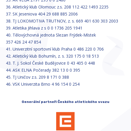
36. Atletický klub Olomouc z.s. 208 112 422 1493 2235
37. SK Jeseniova 404 29 688 885 2006
38. TJ LOKOMOTIVA TRUTNOV, z. s. 669 401 630 303 2003
39. Atletika Jihlava z s 0 0 1736 205 1941
40. Tělovýchovná jednota Slezan Frýdek-Místek
357 426 24 47 854
41. Univerzitní sportovní klub Praha 0 486 220 0 706
42. Atletický klub Bohumín, z. s. 320 175 0 18 513
43. T. J. Sokol České Budějovice 0 43 405 0 448
44. ASK ELNA Počerady 382 13 0 0 395
45. TJ Uničov z.s. 209 8 171 0 388
46. VSK Univerzita Brno 4 96 154 0 254
Generální partneři Českého atletického svazu