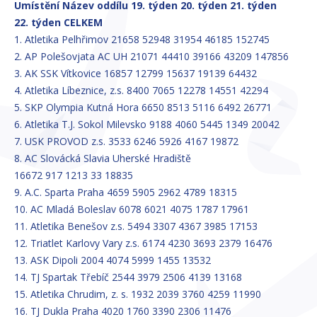
Umístění Název oddílu 19. týden 20. týden 21. týden
22. týden CELKEM
1. Atletika Pelhřimov 21658 52948 31954 46185 152745
2. AP Polešovjata AC UH 21071 44410 39166 43209 147856
3. AK SSK Vítkovice 16857 12799 15637 19139 64432
4. Atletika Líbeznice, z.s. 8400 7065 12278 14551 42294
5. SKP Olympia Kutná Hora 6650 8513 5116 6492 26771
6. Atletika T.J. Sokol Milevsko 9188 4060 5445 1349 20042
7. USK PROVOD z.s. 3533 6246 5926 4167 19872
8. AC Slovácká Slavia Uherské Hradiště
16672 917 1213 33 18835
9. A.C. Sparta Praha 4659 5905 2962 4789 18315
10. AC Mladá Boleslav 6078 6021 4075 1787 17961
11. Atletika Benešov z.s. 5494 3307 4367 3985 17153
12. Triatlet Karlovy Vary z.s. 6174 4230 3693 2379 16476
13. ASK Dipoli 2004 4074 5999 1455 13532
14. TJ Spartak Třebíč 2544 3979 2506 4139 13168
15. Atletika Chrudim, z. s. 1932 2039 3760 4259 11990
16. TJ Dukla Praha 4020 1760 3390 2306 11476