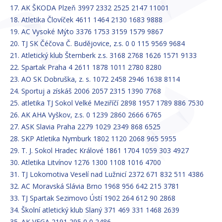
17. AK ŠKODA Plzeň 3997 2332 2525 2147 11001
18. Atletika Človíček 4611 1464 2130 1683 9888
19. AC Vysoké Mýto 3376 1753 3159 1579 9867
20. TJ SK Čéčova Č. Budějovice, z.s. 0 0 115 9569 9684
21. Atletický klub Šternberk z.s. 3168 2768 1626 1571 9133
22. Spartak Praha 4 2611 1878 1011 2780 8280
23. AO SK Dobruška, z. s. 1072 2458 2946 1638 8114
24. Sportuj a získáš 2006 2057 2315 1390 7768
25. atletika TJ Sokol Velké Meziříčí 2898 1957 1789 886 7530
26. AK AHA Vyškov, z.s. 0 1239 2860 2666 6765
27. ASK Slavia Praha 2279 1029 2349 868 6525
28. SKP Atletika Nymburk 1802 1120 2068 965 5955
29. T. J. Sokol Hradec Králové 1861 1704 1059 303 4927
30. Atletika Litvínov 1276 1300 1108 1016 4700
31. TJ Lokomotiva Veselí nad Lužnicí 2372 671 832 511 4386
32. AC Moravská Slávia Brno 1968 956 642 215 3781
33. TJ Spartak Sezimovo Ústí 1902 264 612 90 2868
34. Školní atletický klub Slaný 371 469 331 1468 2639
35. AK VEGA 2191 295 0 0 2486