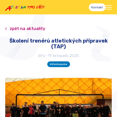
Kontakt
zpět na aktuality
Školení trenérů atletických přípravek
(TAP)
dita
•
19. listopadu 2025
Informujeme