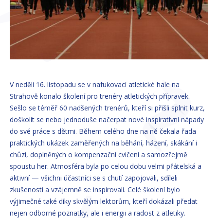
V neděli 16. listopadu se v nafukovací atletické hale na
Strahově konalo školení pro trenéry atletických přípravek.
Sešlo se téměř 60 nadšených trenérů, kteří si přišli splnit kurz,
doškolit se nebo jednoduše načerpat nové inspirativní nápady
do své práce s dětmi. Během celého dne na ně čekala řada
praktických ukázek zaměřených na běhání, házení, skákání i
chůzi, doplněných o kompenzační cvičení a samozřejmě
spoustu her. Atmosféra byla po celou dobu velmi přátelská a
aktivní — všichni účastníci se s chutí zapojovali, sdíleli
zkušenosti a vzájemně se inspirovali. Celé školení bylo
výjimečné také díky skvělým lektorům, kteří dokázali předat
nejen odborné poznatky, ale i energii a radost z atletiky.