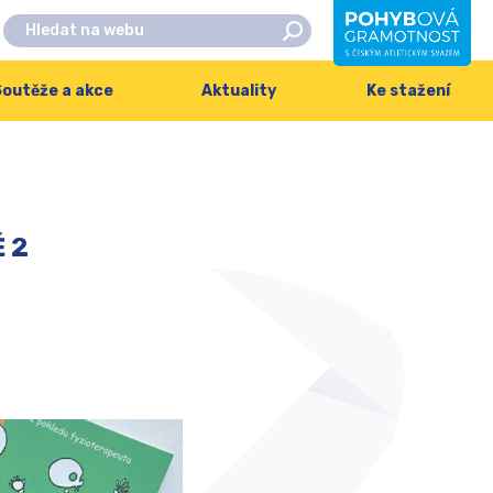
outěže a akce
Aktuality
Ke stažení
 2