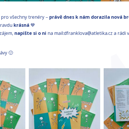
pro všechny trenéry –
právě dnes k nám dorazila nová br
opravdu
krásná
💙
 zájem,
napište si o ni
na mail:dfranklova@atletika.cz a rádi 
ávy 🙂