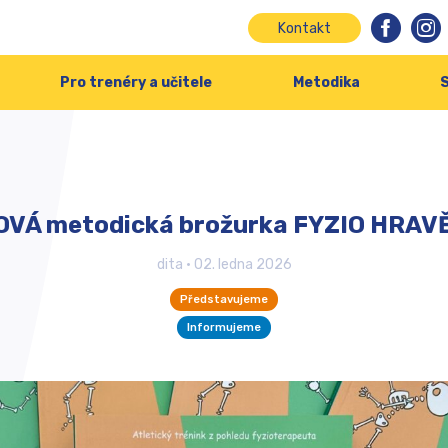
Kontakt
Pro trenéry a učitele
Metodika
S
OVÁ metodická brožurka FYZIO HRAVĚ
dita
•
02. ledna 2026
Představujeme
Informujeme