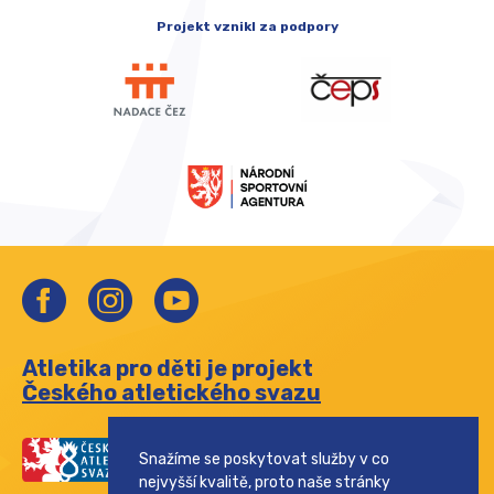
Projekt vznikl za podpory
Atletika pro děti je projekt
Českého atletického svazu
Snažíme se poskytovat služby v co
nejvyšší kvalitě, proto naše stránky