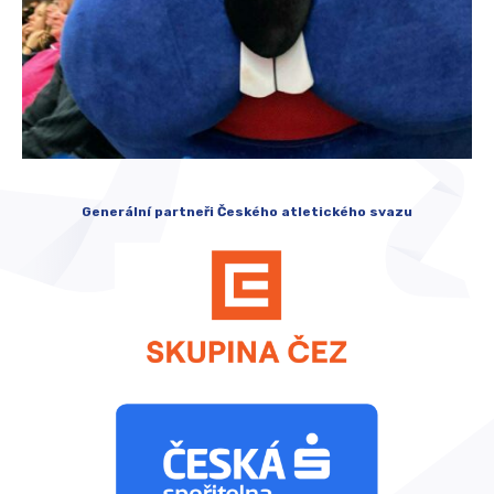
Generální partneři Českého atletického svazu