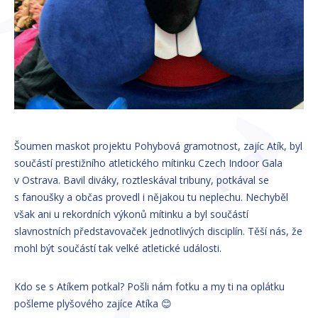
Šoumen maskot projektu Pohybová gramotnost, zajíc Atík, byl
součástí prestižního atletického mítinku Czech Indoor Gala
v Ostrava. Bavil diváky, roztleskával tribuny, potkával se
s fanoušky a občas provedl i nějakou tu neplechu. Nechyběl
však ani u rekordních výkonů mítinku a byl součástí
slavnostních představovaček jednotlivých disciplín. Těší nás, že
mohl být součástí tak velké atletické události.
Kdo se s Atíkem potkal? Pošli nám fotku a my ti na oplátku
pošleme plyšového zajíce Atíka 😊