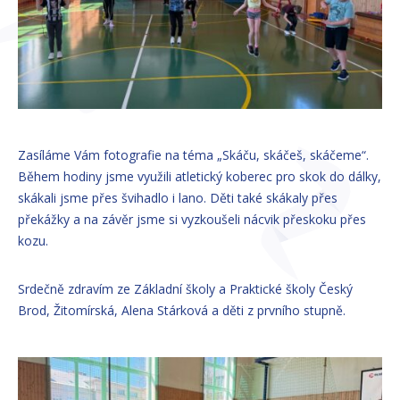
Zasíláme Vám fotografie na téma „Skáču, skáčeš, skáčeme“.
Během hodiny jsme využili atletický koberec pro skok do dálky,
skákali jsme přes švihadlo i lano. Děti také skákaly přes
překážky a na závěr jsme si vyzkoušeli nácvik přeskoku přes
kozu.
Srdečně zdravím ze Základní školy a Praktické školy Český
Brod, Žitomírská, Alena Stárková a děti z prvního stupně.