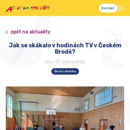
Kontakt
zpět na aktuality
Jak se skákalo v hodinách TV v Českém
Brodě?
dita
•
07. dubna 2026
Školní atletika