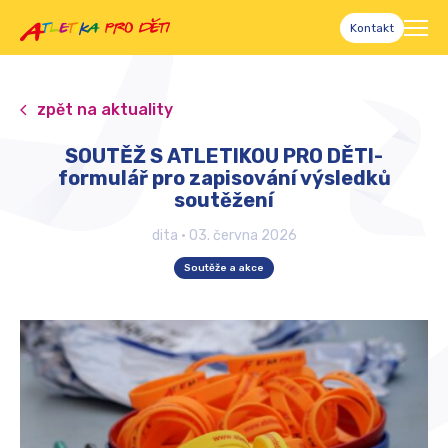
Kontakt
zpět na aktuality
SOUTĚŽ S ATLETIKOU PRO DĚTI-
formulář pro zapisování výsledků
soutěžení
dita
•
03. června 2026
Soutěže a akce