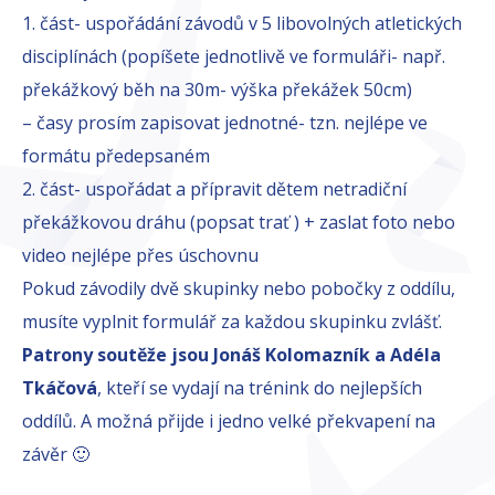
1. část- uspořádání závodů v 5 libovolných atletických
disciplínách (popíšete jednotlivě ve formuláři- např.
překážkový běh na 30m- výška překážek 50cm)
– časy prosím zapisovat jednotné- tzn. nejlépe ve
formátu předepsaném
2. část- uspořádat a přípravit dětem netradiční
překážkovou dráhu (popsat trať ) + zaslat foto nebo
video nejlépe přes úschovnu
Pokud závodily dvě skupinky nebo pobočky z oddílu,
musíte vyplnit formulář za každou skupinku zvlášť.
Patrony soutěže jsou Jonáš Kolomazník a Adéla
Tkáčová
, kteří se vydají na trénink do nejlepších
oddílů. A možná přijde i jedno velké překvapení na
závěr 🙂