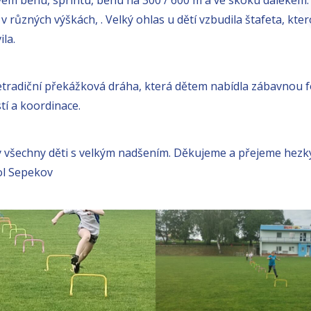
v různých výškách, . Velký ohlas u dětí vzbudila štafeta, kte
ila.
etradiční překážková dráha, která dětem nabídla zábavnou 
í a koordinace.
y všechny děti s velkým nadšením. Děkujeme a přejeme hezký
kol Sepekov