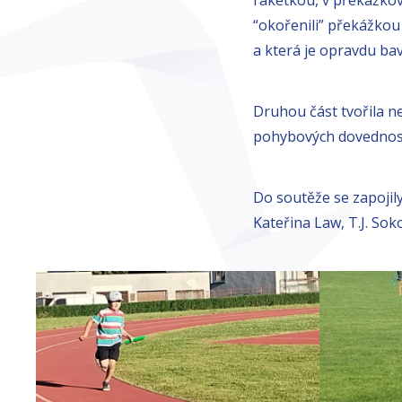
“okořenili” překážkou 
a která je opravdu bav
Druhou část tvořila n
pohybových dovednost
Do soutěže se zapojil
Kateřina Law, T.J. So