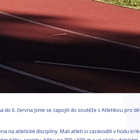
a do 6. června jsme se zapojili do soutěže s Atletikou pro dět
na na atletické disciplíny. Malí atleti si zazávodili v hodu k
ém běhu, sprintu, běhu na 300 / 600 m a ve skoku dalekém.