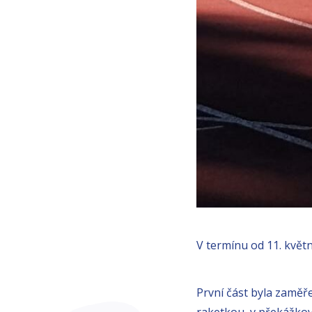
V termínu od 11. květn
První část byla zaměře
raketkou, v překážkov