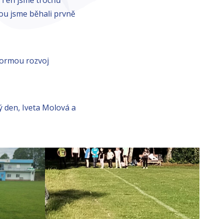
rou jsme běhali prvně
formou rozvoj
 den, Iveta Molová a