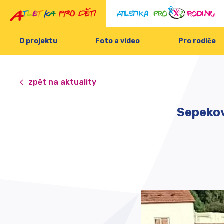
O projektu
Foto a video
Pro rodiče
zpět na aktuality
Sepekov