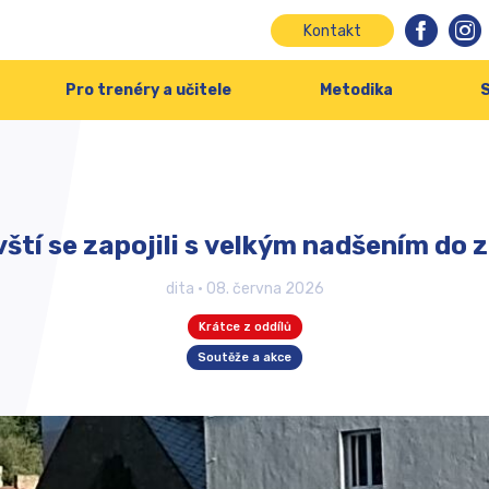
Kontakt
Pro trenéry a učitele
Metodika
S
ští se zapojili s velkým nadšením do 
dita
•
08. června 2026
Krátce z oddílů
Soutěže a akce