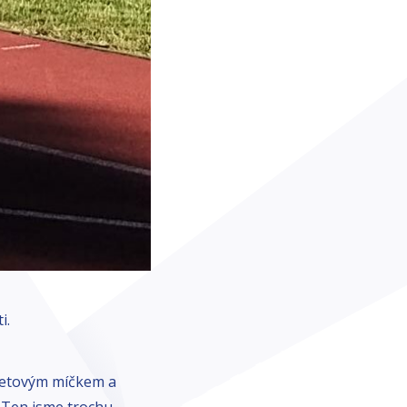
i.
riketovým míčkem a
 Ten jsme trochu