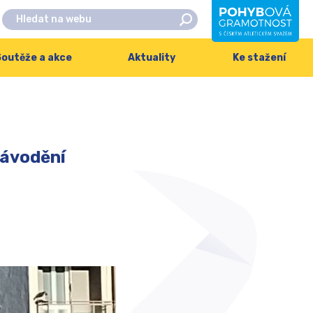
outěže a akce
Aktuality
Ke stažení
závodění