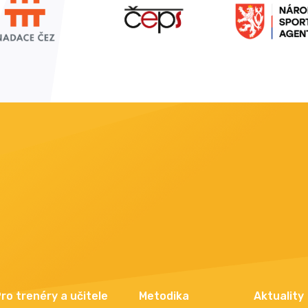
ro trenéry a učitele
Metodika
Aktuality