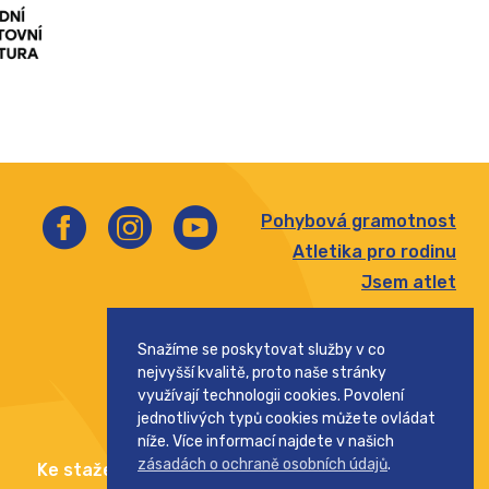
Pohybová gramotnost
Atletika pro rodinu
Jsem atlet
Štafetový pohár
Snažíme se poskytovat služby v co
Pohár rozhlasu
nejvyšší kvalitě, proto naše stránky
Středoškolský pohár
využívají technologii cookies. Povolení
jednotlivých typů cookies můžete ovládat
níže. Více informací najdete v našich
zásadách o ochraně osobních údajů
.
Ke stažení
Kontakt