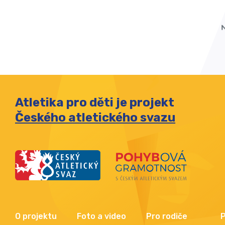
Atletika pro děti je projekt
Českého atletického svazu
O projektu
Foto a video
Pro rodiče
P