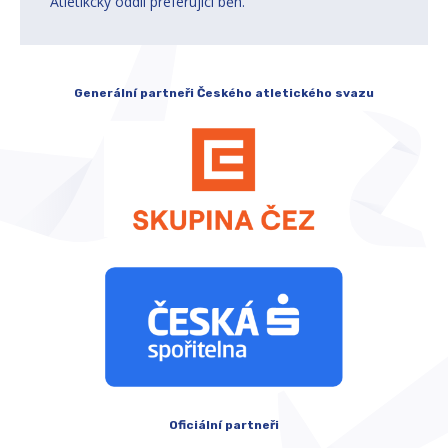
Atletikcký oddíl preferující běh.
Generální partneři Českého atletického svazu
Oficiální partneři