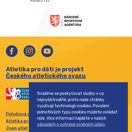
Atletika pro děti je projekt
Českého atletického svazu
Snažíme se poskytovat služby v co
nejvyšší kvalitě, proto naše stránky
využívají technologii cookies. Povolení
jednotlivých typů cookies můžete ovládat
Pohybová gramotnost
níže. Více informací najdete v našich
Atletika pro rodinu
zásadách o ochraně osobních údajů
.
Jsem atlet