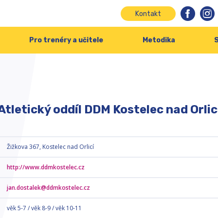
Kontakt
Pro trenéry a učitele
Metodika
S
Atletický oddíl DDM Kostelec nad Orlic
Žižkova 367, Kostelec nad Orlicí
http://www.ddmkostelec.cz
jan.dostalek@ddmkostelec.cz
věk 5-7 / věk 8-9 / věk 10-11