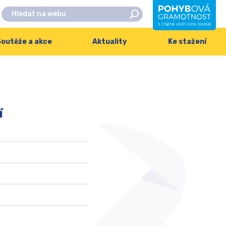
outěže a akce
Aktuality
Ke stažení
í