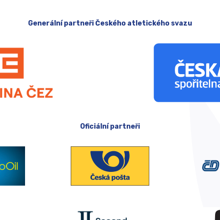
Generální partneři Českého atletického svazu
Oficiální partneři