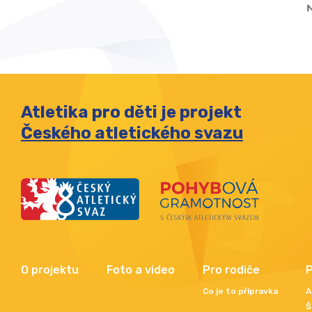
Atletika pro děti je projekt
Českého atletického svazu
O projektu
Foto a video
Pro rodiče
P
Co je to přípravka
A
Š