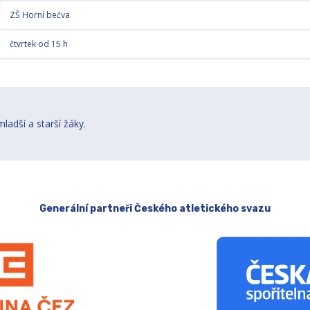
ZŠ Horní bečva
čtvrtek od 15 h
ladší a starší žáky.
Generální partneři Českého atletického svazu