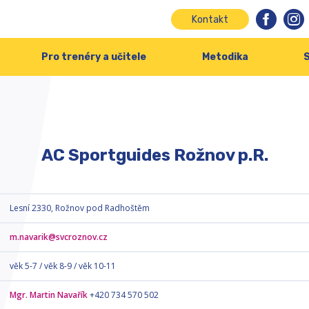
Kontakt
Pro trenéry a učitele
Metodika
S
AC Sportguides Rožnov p.R.
Lesní 2330, Rožnov pod Radhoštěm
m.navarik@svcroznov.cz
věk 5-7 / věk 8-9 / věk 10-11
Mgr. Martin Navařík
+420 734 570 502