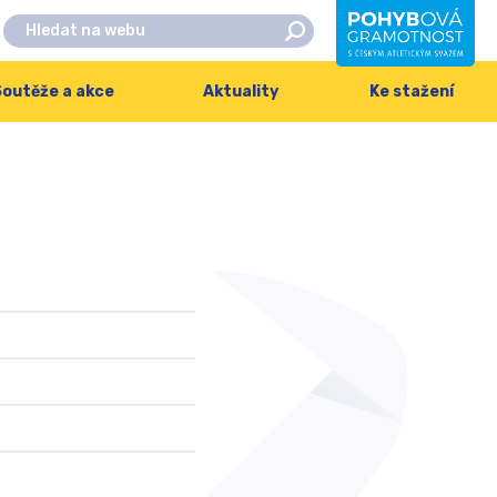
outěže a akce
Aktuality
Ke stažení