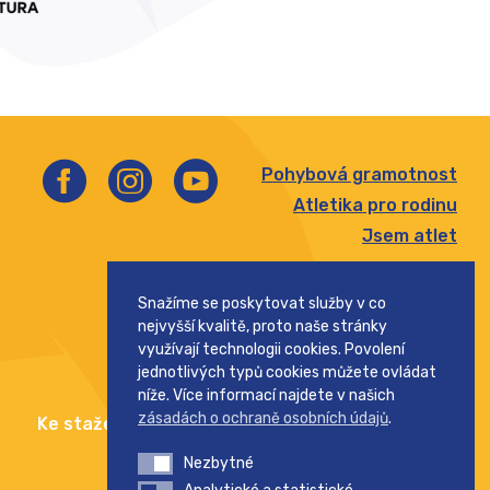
Pohybová gramotnost
Atletika pro rodinu
Jsem atlet
Štafetový pohár
Snažíme se poskytovat služby v co
Pohár rozhlasu
nejvyšší kvalitě, proto naše stránky
Středoškolský pohár
využívají technologii cookies. Povolení
jednotlivých typů cookies můžete ovládat
níže. Více informací najdete v našich
zásadách o ochraně osobních údajů
.
Ke stažení
Kontakt
Nezbytné
Nezbytné