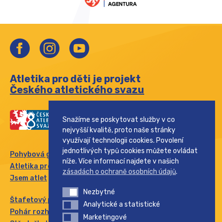
Atletika pro děti je projekt
Českého atletického svazu
Snažíme se poskytovat služby v co
nejvyšší kvalitě, proto naše stránky
využívají technologii cookies. Povolení
jednotlivých typů cookies můžete ovládat
Pohybová gramotnost
níže. Více informací najdete v našich
Atletika pro rodinu
zásadách o ochraně osobních údajů
.
Jsem atlet
Nezbytné
Nezbytné
Štafetový pohár
Analytické a statistické
Analytické a statistické
Pohár rozhlasu
Marketingové
Marketingové