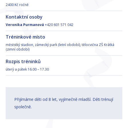
2400 Kč ročně
Kontaktní osoby
Veronika Purmanová
+420 601 571 042
Tréninkové místo
měststký stadion, zámecký park (letní období), tělocvična ZŠ Krátká
(zimní období)
Rozpis tréninků
úterý a pátek 16.00 – 17.30
Přijímáme děti od 8 let, vyjímečně mladší. Děti trénují
společně.