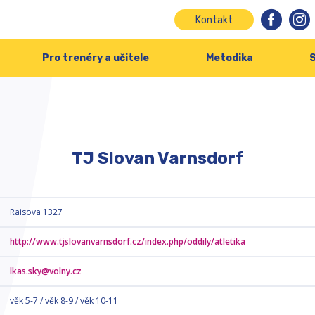
Kontakt
Pro trenéry a učitele
Metodika
S
TJ Slovan Varnsdorf
Raisova 1327
http://www.tjslovanvarnsdorf.cz/index.php/oddily/atletika
lkas.sky@volny.cz
věk 5-7 / věk 8-9 / věk 10-11