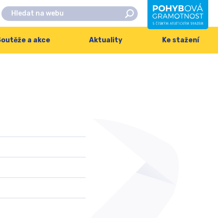
outěže a akce
Aktuality
Ke stažení