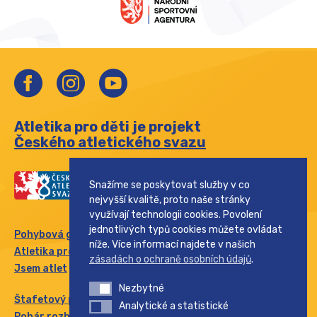
Atletika pro děti je projekt
Českého atletického svazu
Snažíme se poskytovat služby v co
nejvyšší kvalitě, proto naše stránky
využívají technologii cookies. Povolení
jednotlivých typů cookies můžete ovládat
Pohybová gramotnost
níže. Více informací najdete v našich
Atletika pro rodinu
zásadách o ochraně osobních údajů
.
Jsem atlet
Nezbytné
Nezbytné
Štafetový pohár
Analytické a statistické
Analytické a statistické
Pohár rozhlasu