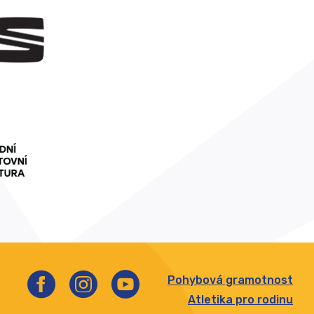
Pohybová gramotnost
Atletika pro rodinu