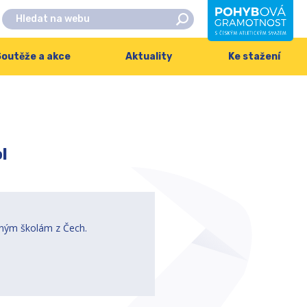
outěže a akce
Aktuality
Ke stažení
l
jeným školám z Čech.