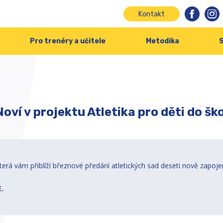
Kontakt
Pro trenéry a učitele
Metodika
S
Noví v projektu Atletika pro děti do ško
 která vám přiblíží březnové předání atletických sad deseti nově zapo
.