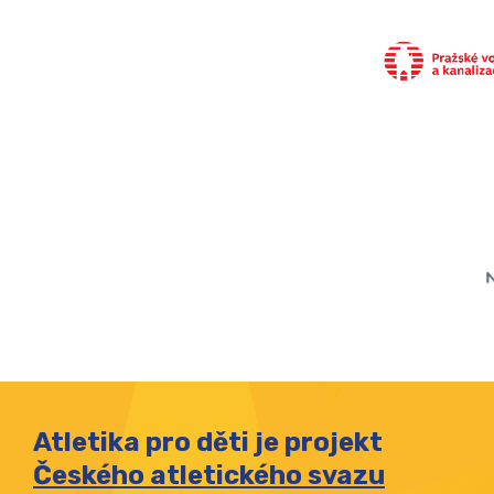
Atletika pro děti je projekt
Českého atletického svazu