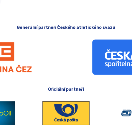
Generální partneři Českého atletického svazu
Oficiální partneři